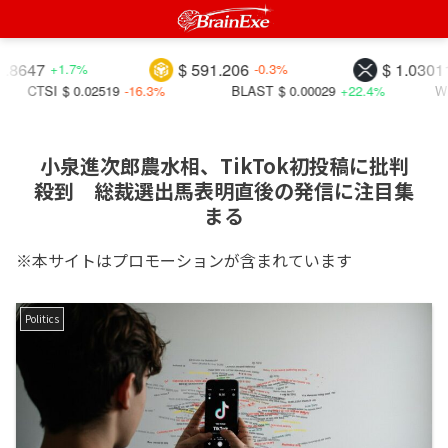
$ 591.206
$ 1.03011
+1.7%
-0.3%
-0.6%
$ 0.02519
-16.3%
BLAST
$ 0.00029
+22.4%
WKC
$ 0.00
小泉進次郎農水相、TikTok初投稿に批判
殺到 総裁選出馬表明直後の発信に注目集
まる
※本サイトはプロモーションが含まれています
Politics