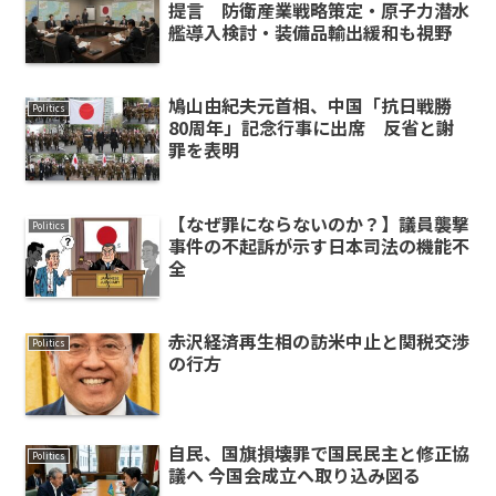
提言 防衛産業戦略策定・原子力潜水
艦導入検討・装備品輸出緩和も視野
鳩山由紀夫元首相、中国「抗日戦勝
Politics
80周年」記念行事に出席 反省と謝
罪を表明
【なぜ罪にならないのか？】議員襲撃
Politics
事件の不起訴が示す日本司法の機能不
全
赤沢経済再生相の訪米中止と関税交渉
Politics
の行方
自民、国旗損壊罪で国民民主と修正協
Politics
議へ 今国会成立へ取り込み図る