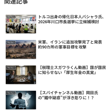
関連記事
トルコ出身の帰化日本人バシャラ氏、
Politics
2026年川口市長選挙に立候補検討
米軍、イランに追加攻撃完了と発表
Politics
約90カ所の軍事目標を攻撃
【税理士スガワラくん動画】国が国民
Politics
に知らせない「厚生年金の真実」
【スパイチャンネル動画】岡田氏
Politics
の“媚中疑惑”が浮き彫りに！？