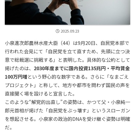
2025.09.23
小泉進次郎農林水産大臣（44）は9月20日、自民党本部で
行われた会見にて「自民党を立て直すため、先頭に立つ決
意で総裁選に挑戦する」と表明した。具体的な公約として
掲げたのは、
2030年度までに国内投資135兆円・平均賃金
100万円増
という野心的な数字である。さらに「なまごえ
プロジェクト」と称して、地方や都市を問わず国民の声を
直接聞く場を設けると宣言した。
このような“解党的出直し”の姿勢は、かつて父・小泉純一
郎元首相が掲げた「自民党をぶっ壊す」というスローガン
を想起させる。小泉家の政治的DNAを受け継ぐ姿勢は明確
だ。