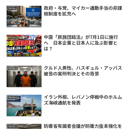
政府・与党、マイカー通勤手当の非課
Politics
税制度を拡充へ
中国「民族団結法」が7月1日に施行
Politics
へ 日本企業と日本人に及ぶ影響と
は？
クルド人男性、ハスギュル・アッバス
Politics
被告の実刑判決とその背景
イラン外相、レバノン停戦中のホルム
Politics
ズ海峡通航を発表
防衛省有識者会議が防衛力抜本強化を
Politics