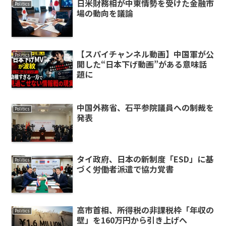
日米財務相が中東情勢を受けた金融市
Politics
場の動向を議論
【スパイチャンネル動画】中国軍が公
Politics
開した“日本下げ動画”がある意味話
題に
中国外務省、石平参院議員への制裁を
Politics
発表
タイ政府、日本の新制度「ESD」に基
Politics
づく労働者派遣で協力覚書
高市首相、所得税の非課税枠「年収の
Politics
壁」を160万円から引き上げへ