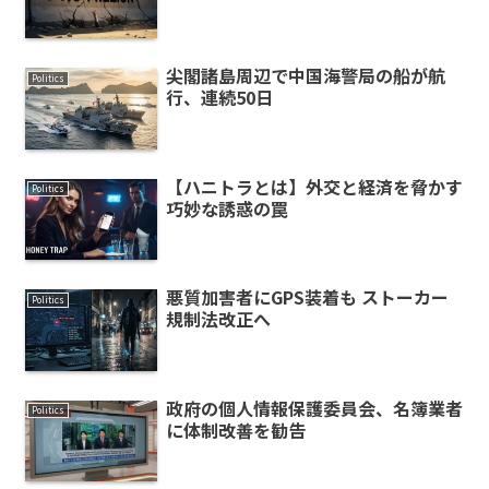
尖閣諸島周辺で中国海警局の船が航
Politics
行、連続50日
【ハニトラとは】外交と経済を脅かす
Politics
巧妙な誘惑の罠
悪質加害者にGPS装着も ストーカー
Politics
規制法改正へ
政府の個人情報保護委員会、名簿業者
Politics
に体制改善を勧告