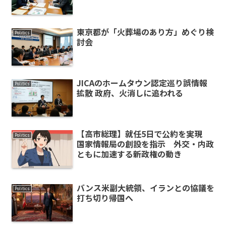
東京都が「火葬場のあり方」めぐり検
Politics
討会
JICAのホームタウン認定巡り誤情報
Politics
拡散 政府、火消しに追われる
【高市総理】就任5日で公約を実現
Politics
国家情報局の創設を指示 外交・内政
ともに加速する新政権の動き
バンス米副大統領、イランとの協議を
Politics
打ち切り帰国へ