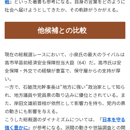
戦
』といった著書も参考になる。自身の言葉をどのように
社会へ届けようとしてきたか、その軌跡がうかがえる。
他候補との比較
現在の総裁選レースにおいて、小泉氏の最大のライバルは
高市早苗前経済安全保障担当大臣（64）だ。高市氏は安
全保障・外交での経験が豊富で、保守層からの支持が厚
い。
一方で、石破茂元幹事長は“地方に強い”政治家として知ら
れ、地方議員や党員票の取り込みに優位とされている。ま
た、岸田文雄前首相が依然として影響力を持ち、党内の票
の動きにも影響を与える。
こうした総裁選のダイナミズムについては、『
日本を守る
強く豊かに
』が参考になる。派閥の動きや世論調査との関