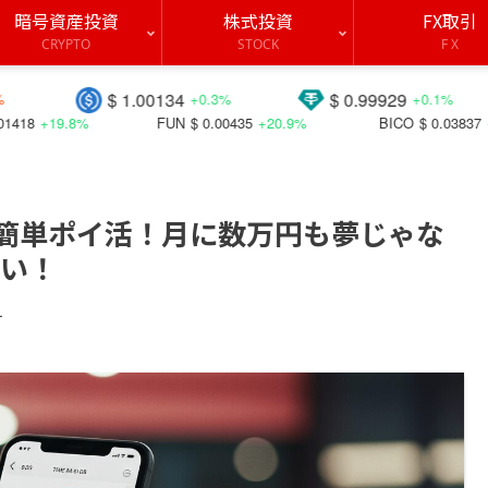
暗号資産投資
株式投資
FX取引
CRYPTO
STOCK
F X
$ 1.00134
$ 0.99929
$ 190
+0.3%
+0.1%
FUN
$ 0.00435
+20.9%
BICO
$ 0.03837
+40.9%
CT
teで簡単ポイ活！月に数万円も夢じゃな
い！
す