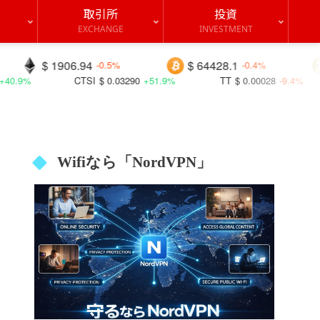
取引所
投資
EXCHANGE
INVESTMENT
6.94
$ 64428.1
$ 0.06881
-0.5%
-0.4%
SI
$ 0.03290
+51.9%
TT
$ 0.00028
-9.4%
MLN
$ 1
Wifiなら「NordVPN」