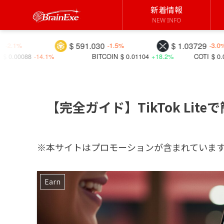
新着情報
NEW INFO
$ 591.030
$ 1.03729
-1.5%
-3.0%
BITCOIN
$ 0.01104
+18.2%
COTI
$ 0.01418
+19.8%
【完全ガイド】TikTok Li
※本サイトはプロモーションが含まれていま
Earn