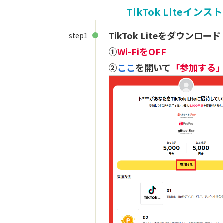
TikTok Liteイン
TikTok Lite
をダウンロード
step1
①
Wi-FiをOFF
②
ここ
を開いて
「参加する