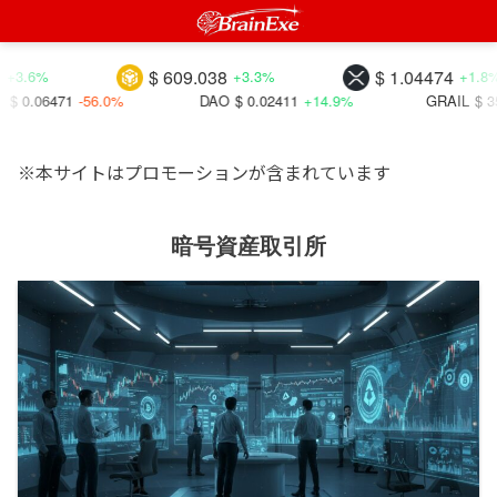
$ 609.038
$ 1.04474
+3.3%
+1.8%
56.0%
DAO
$ 0.02411
+14.9%
GRAIL
$ 35.4577
+17.
※本サイトはプロモーションが含まれています
暗号資産取引所