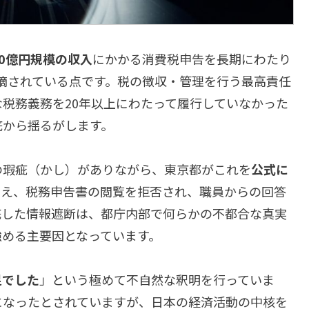
0億円規模の収入
にかかる消費税申告を長期にわたり
摘されている点です。税の徴収・管理を行う最高責任
税務義務を20年以上にわたって履行していなかった
底から揺るがします。
の瑕疵（かし）がありながら、東京都がこれを
公式に
さえ、税務申告書の閲覧を拒否され、職員からの回答
底した情報遮断は、都庁内部で何らかの不都合な真実
強める主要因となっています。
足でした
」という極めて不自然な釈明を行っていま
いになったとされていますが、日本の経済活動の中核を