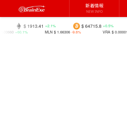
新着情報
NEW INFO
3.41
$ 64715.8
$ 0.06913
+2.1%
+0.5%
MLN
$ 1.66306
-9.6%
VRA
$ 0.00001
-9.8%
FIDA