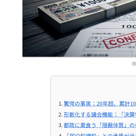
驚愕の事実：20年超、累計1
形骸化する議会機能：「決算
都政に巣食う「隠蔽体質」の
「宿泊税増税」との矛盾が示