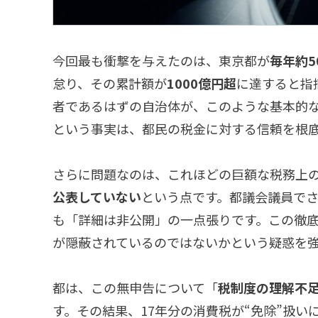
今回最も衝撃を与えたのは、東京都が
毎年約5
怠り、その累計額が
1000億円超
に達すると指
者であるはずの自治体が、このような基本的な
という事実は、都民の税金に対する信頼を根
さらに問題なのは、これほどの巨額な税務上
公表していない
という点です。都議会議員で
も「詳細は非公開」の一点張りです。この徹
が隠蔽されているのではないかという疑惑を
都は、この無申告について「
税制度の理解不
す。その結果、17年分の消費税が“免除”扱