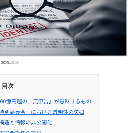
2025.10.26
目次
000億円超の「無申告」が意味するもの
特別委員会」における透明性の欠如
構造と情報の非公開化
す説明責任の放棄