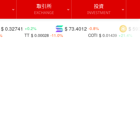
取引所
投資
EXCHANGE
INVESTMENT
$ 73.4012
$ 593.535
-0.8%
-1.0%
8
-11.0%
COTI
$ 0.01439
+21.4%
FUN
$ 0.00427
+2