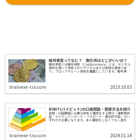
暗号資産ってなに？ 取引所はどこがいいの？
暗号資産とは暗号資産（Cryptocurrency）とは、デジタル
技術を用いて作成されたデジタルまたは仮想の通貨であ
り、ブロックチェーン技術を基盤としています。暗号資産
は、中央銀行や政府などの中央機関による管理や発行を必
要とせず、通常は分散...
brainexe-tra.com
2023.10.03
BYBIT(バイビット)の口座開設・登録方法を紹介
登録・口座開設に必要な物本人確認をする際は「運転免許
証・マイナンバーカード・パスポート・居住許可証」のい
ずれかが必要になります。本人確認をしなくても一連のサ
ービスを利用できますが、取引する際には本人確認が必要
となります。口座開設に必要な物P...
brainexe-tra.com
2024.01.14