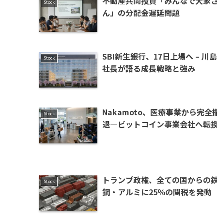
不動産共同投資「みんなで大家
Stock
ん」の分配金遅延問題
SBI新生銀行、17日上場へ – 川島
Stock
社長が語る成長戦略と強み
Nakamoto、医療事業から完全
Stock
退—ビットコイン事業会社へ転
トランプ政権、全ての国からの
Stock
鋼・アルミに25％の関税を発動