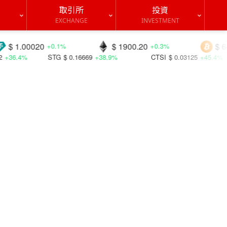
取引所
投資
EXCHANGE
INVESTMENT
$ 1900.20
$ 64334.6
+0.1%
+0.3%
-0.2%
G
$ 0.16669
+38.9%
CTSI
$ 0.03125
+45.4%
CC
$ 0.09