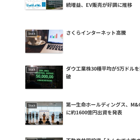
続増益、EV販売が好調に推移
さくらインターネット高騰
Stock
ダウ工業株30種平均が5万ドルを
Stock
破
第一生命ホールディングス、M&
Stock
に約1600億円出資を発表