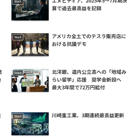
さ
エヌビディア、2025年5〜7月期決
Stock
算で過去最高益を記録
アメリカ全土でのテスラ販売店に
Stock
おける抗議デモ
撤
北洋銀、道内公立高への「地域み
Stock
換
らい留学」応援 奨学金新設へ
最大3年間で72万円給付
鉄
川崎重工業、3期連続最高益更新
Stock