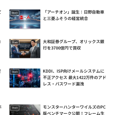
ビ
「アーチオン」誕生：日野自動車
Stock
と三菱ふそうの経営統合
向
大和証券グループ、オリックス銀
Stock
行を3700億円で買収
資
KDDI、ISP向けメールシステムに
Stock
不正アクセス 最大1422万件のアド
レス・パスワード漏洩
年
モンスターハンターワイルズのPC
Stock
版ベンチマーク公開！フレーム生