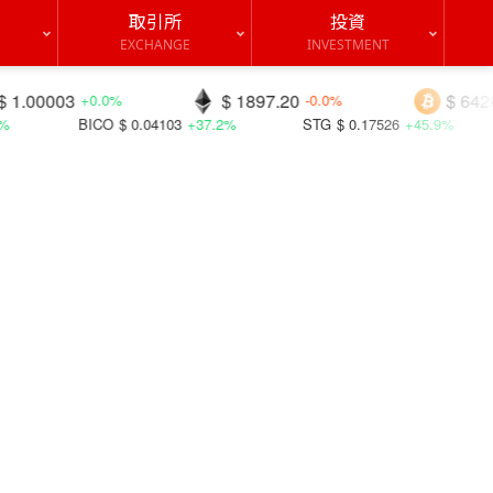
取引所
投資
EXCHANGE
INVESTMENT
$ 1897.20
$ 64264.9
0%
-0.0%
-0.4%
0.04103
+37.2%
STG
$ 0.17526
+45.9%
OXT
$ 0.01017