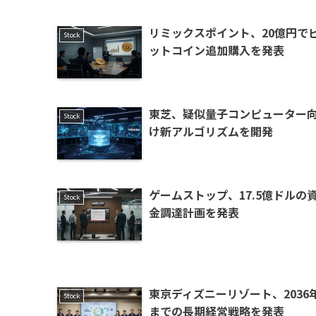
リミックスポイント、20億円で
Stock
ットコイン追加購入を発表
東芝、疑似量子コンピューター
Stock
け新アルゴリズムを開発
ゲームストップ、17.5億ドルの
Stock
金調達計画を発表
東京ディズニーリゾート、2036
Stock
までの長期経営戦略を発表