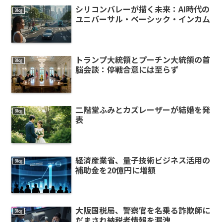
シリコンバレーが描く未来：AI時代の
Blog
ユニバーサル・ベーシック・インカム
トランプ大統領とプーチン大統領の首
Blog
脳会談：停戦合意には至らず
二階堂ふみとカズレーザーが結婚を発
Blog
表
経済産業省、量子技術ビジネス活用の
Blog
補助金を20億円に増額
大阪国税局、警察官を名乗る詐欺師に
Blog
だまされ納税者情報を漏洩