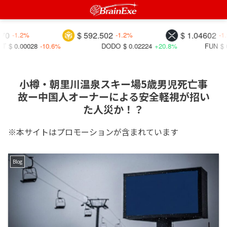
$ 592.502
$ 1.04602
-1.2%
-1.9%
-10.6%
DODO
$ 0.02224
+20.8%
FUN
$ 0.00429
+22
小樽・朝里川温泉スキー場5歳男児死亡事
故ー中国人オーナーによる安全軽視が招い
た人災か！？
※本サイトはプロモーションが含まれています
Blog