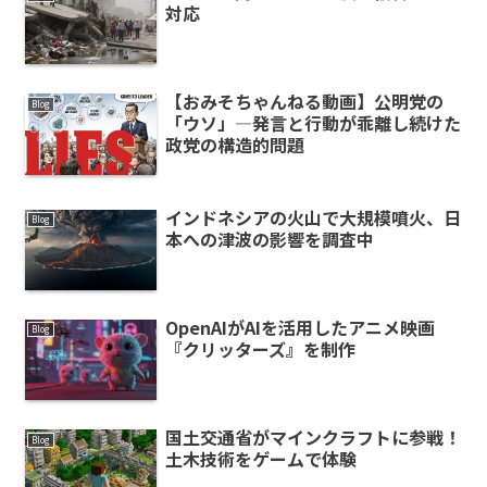
対応
【おみそちゃんねる動画】公明党の
Blog
「ウソ」―発言と行動が乖離し続けた
政党の構造的問題
インドネシアの火山で大規模噴火、日
Blog
本への津波の影響を調査中
OpenAIがAIを活用したアニメ映画
Blog
『クリッターズ』を制作
国土交通省がマインクラフトに参戦！
Blog
土木技術をゲームで体験