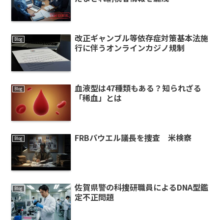
改正ギャンブル等依存症対策基本法施
Blog
行に伴うオンラインカジノ規制
血液型は47種類もある？知られざる
Blog
「稀血」とは
FRBパウエル議長を捜査 米検察
Blog
佐賀県警の科捜研職員によるDNA型鑑
Blog
定不正問題