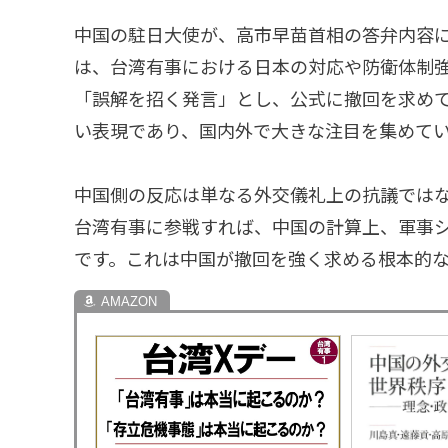
中国の駐日大使が、高市早苗首相の答弁内容
は、台湾有事における日本の対応や防衛体制
「誤解を招く発言」とし、公式に撤回を求め
い表現であり、国内外で大きな注目を集めて
中国側の反応は単なる外交儀礼上の抗議では
台湾有事に参戦すれば、中国の計算上、軍事
です。これは中国が撤回を強く求める根本的