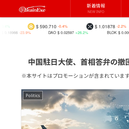
新着情報
NEW INFO
$ 590.710
$ 1.01878
$ 
-0.4%
-2.2%
DAO
$ 0.02597
+26.2%
BLOK
$ 0.00001
+27.0%
中国駐日大使、首相答弁の撤
※本サイトはプロモーションが含まれていま
Politics