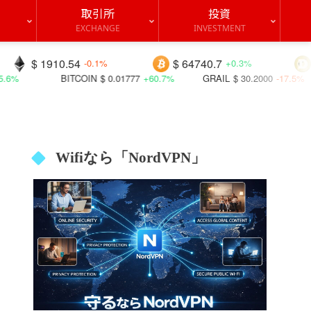
取引所
投資
EXCHANGE
INVESTMENT
54
$ 64740.7
$ 0.06957
-0.1%
+0.3%
+0
OIN
$ 0.01777
+60.7%
GRAIL
$ 30.2000
-17.5%
QUACK
$ 0
Wifiなら「NordVPN」