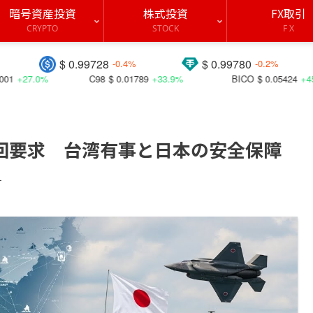
暗号資産投資
株式投資
FX取引
CRYPTO
STOCK
F X
0.99728
$ 0.99780
$ 1910.
-0.4%
-0.2%
C98
$ 0.01789
+33.9%
BICO
$ 0.05424
+45.6%
BITC
回要求 台湾有事と日本の安全保障
す