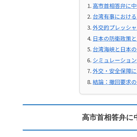
高市首相答弁に中
台湾有事における
外交的プレッシャ
日本の防衛政策と
台湾海峡と日本の
シミュレーション
外交・安全保障に
結論：撤回要求の
高市首相答弁に