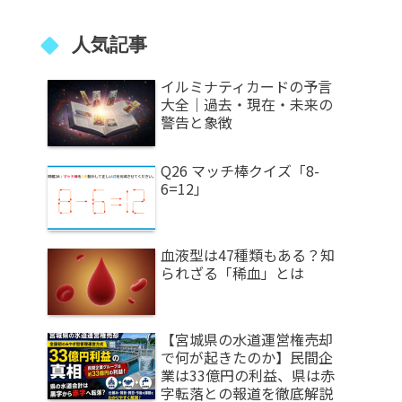
人気記事
イルミナティカードの予言
大全｜過去・現在・未来の
警告と象徴
Q26 マッチ棒クイズ「8-
6=12」
血液型は47種類もある？知
られざる「稀血」とは
【宮城県の水道運営権売却
で何が起きたのか】民間企
業は33億円の利益、県は赤
字転落との報道を徹底解説