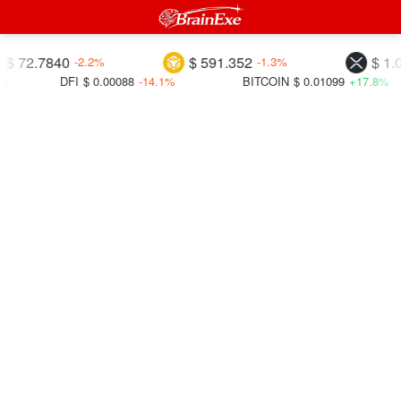
2.7840
$ 591.352
$ 1.0354
-2.2%
-1.3%
DFI
$ 0.00088
-14.1%
BITCOIN
$ 0.01099
+17.8%
CO