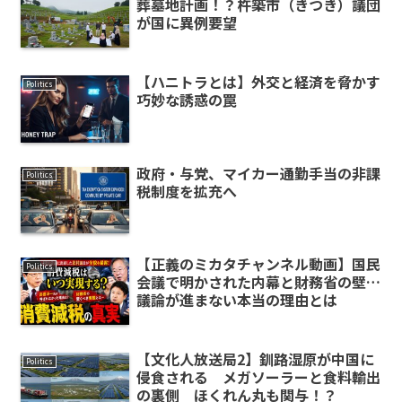
葬墓地計画！？杵築市（きつき）議団
が国に異例要望
【ハニトラとは】外交と経済を脅かす
Politics
巧妙な誘惑の罠
政府・与党、マイカー通勤手当の非課
Politics
税制度を拡充へ
【正義のミカタチャンネル動画】国民
Politics
会議で明かされた内幕と財務省の壁…
議論が進まない本当の理由とは
【文化人放送局2】釧路湿原が中国に
Politics
侵食される メガソーラーと食料輸出
の裏側 ほくれん丸も関与！？