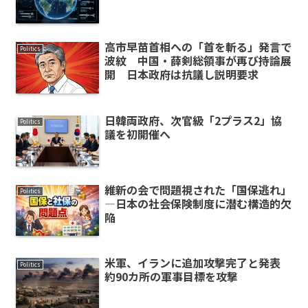
高市早苗首相への「首を斬る」発言で
Politics
波紋 中国・薛剣総領事が再び持論展
開 日本政府は抗議し説明要求
日韓両政府、次官級「2プラス2」協
Politics
議を初開催へ
維新の会で問題視された「国保逃れ」
Politics
―日本の社会保険制度に潜む構造的欠
陥
米軍、イランに追加攻撃完了と発表
Politics
約90カ所の軍事目標を攻撃