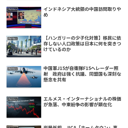
インドネシア大統領の中国訪問取りや
Politics
め
【ハンガリーの少子化対策】移民に依
Politics
存しない人口政策は日本に何を突きつ
けているのか
中国軍J15が自衛隊F15へレーダー照
Politics
射 政府は強く抗議、同盟国も深刻な
懸念を共有
エルメス・インターナショナルの株価
Politics
が急落、中東紛争の影響が顕在化
岩屋外相、JICA「ホームタウン」事