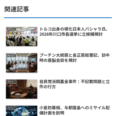
関連記事
トルコ出身の帰化日本人バシャラ氏、
Politics
2026年川口市長選挙に立候補検討
プーチン大統領と金正恩総書記、訪中
Politics
時の首脳会談を検討
自民党派閥裏金事件：不記載問題と立
Politics
件の行方
小泉防衛相、与那国島へのミサイル配
Politics
備計画を説明