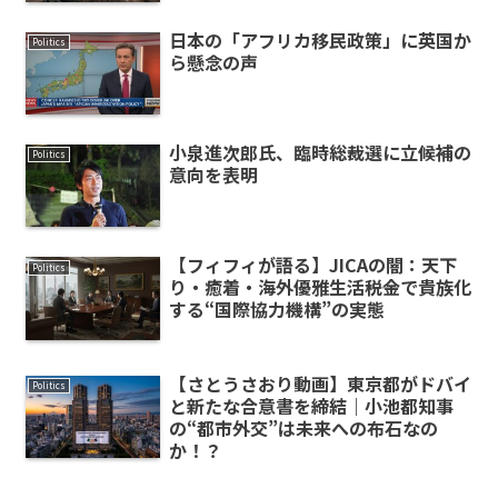
日本の「アフリカ移民政策」に英国か
Politics
ら懸念の声
小泉進次郎氏、臨時総裁選に立候補の
Politics
意向を表明
【フィフィが語る】JICAの闇：天下
Politics
り・癒着・海外優雅生活――税金で貴族化
する“国際協力機構”の実態
【さとうさおり動画】東京都がドバイ
Politics
と新たな合意書を締結｜小池都知事
の“都市外交”は未来への布石なの
か！？