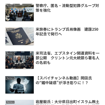
警察庁、匿名・流動型犯罪グループ対
Politics
策を強化
米旅券にトランプ氏肖像画 建国250
Politics
年記念で発行へ
米司法省、エプスタイン関連資料を一
Politics
部公開 クリントン元大統領ら著名人
の名前も
【スパイチャンネル動画】岡田氏
Politics
の“媚中疑惑”が浮き彫りに！？
岩屋毅氏：大分県日出町イスラム教土
Politics