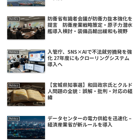
防衛省有識者会議が防衛力抜本強化を
Politics
提言 防衛産業戦略策定・原子力潜水
艦導入検討・装備品輸出緩和も視野
入管庁、SNS×AIで不法就労摘発を強
Politics
化 27年度にもクローリングシステム
導入へ
【宮城県知事選】和田政宗氏とクルド
Politics
人問題の全貌：誤解・批判・対応の経
緯
データセンターの電力供給を迅速化 –
Politics
経済産業省が新ルールを導入