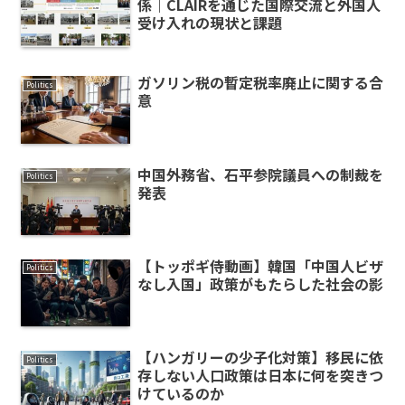
係｜CLAIRを通じた国際交流と外国人
受け入れの現状と課題
ガソリン税の暫定税率廃止に関する合
Politics
意
中国外務省、石平参院議員への制裁を
Politics
発表
【トッポギ侍動画】韓国「中国人ビザ
Politics
なし入国」政策がもたらした社会の影
【ハンガリーの少子化対策】移民に依
Politics
存しない人口政策は日本に何を突きつ
けているのか