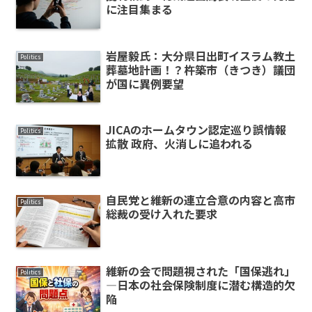
に注目集まる
岩屋毅氏：大分県日出町イスラム教土
Politics
葬墓地計画！？杵築市（きつき）議団
が国に異例要望
JICAのホームタウン認定巡り誤情報
Politics
拡散 政府、火消しに追われる
自民党と維新の連立合意の内容と高市
Politics
総裁の受け入れた要求
維新の会で問題視された「国保逃れ」
Politics
―日本の社会保険制度に潜む構造的欠
陥