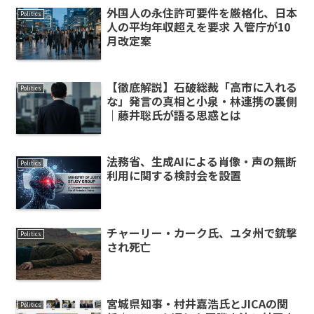
外国人の永住許可要件を厳格化、日本
Politics
人の平均年収超えを要求 入管庁が10
月改定案
【徹底解説】石破総裁「高市に入れる
Politics
な」発言の真相と小泉・林連携の裏側
｜藤井聡氏が語る思惑とは
法務省、生成AIによる肖像・声の無断
Politics
利用に関する検討会を設置
チャーリー・カーク氏、ユタ州で銃撃
Politics
され死亡
宮城県知事・村井嘉浩氏とJICAの関
Politics