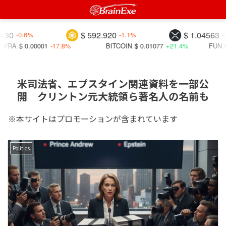
$ 592.920
$ 1.04563
0.6%
-1.1%
-1.2%
0.00001
-17.8%
BITCOIN
$ 0.01077
+21.4%
FUN
$ 0.00425
米司法省、エプスタイン関連資料を一部公
開 クリントン元大統領ら著名人の名前も
※本サイトはプロモーションが含まれています
Politics