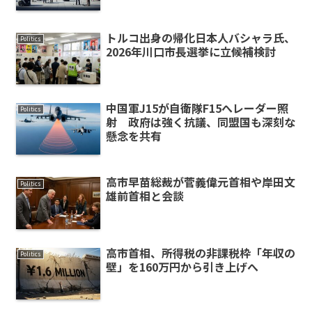
トルコ出身の帰化日本人バシャラ氏、
Politics
2026年川口市長選挙に立候補検討
中国軍J15が自衛隊F15へレーダー照
Politics
射 政府は強く抗議、同盟国も深刻な
懸念を共有
高市早苗総裁が菅義偉元首相や岸田文
Politics
雄前首相と会談
高市首相、所得税の非課税枠「年収の
Politics
壁」を160万円から引き上げへ