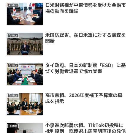
日米財務相が中東情勢を受けた金融市
Politics
場の動向を議論
米国防総省、在日米軍に対する調査を
Politics
開始
タイ政府、日本の新制度「ESD」に基
Politics
づく労働者派遣で協力覚書
高市首相、2026年度補正予算案の編
Politics
成を指示
小泉進次郎農水相、TikTok初投稿に
Politics
批判殺到 総裁選出馬表明直後の発信