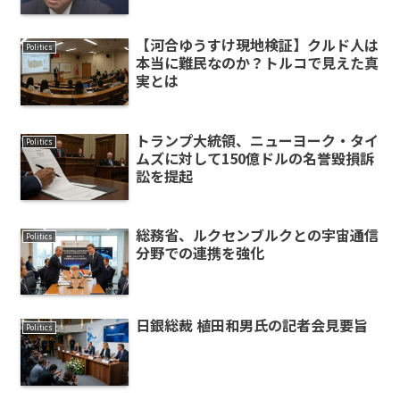
【河合ゆうすけ現地検証】クルド人は
Politics
本当に難民なのか？トルコで見えた真
実とは
トランプ大統領、ニューヨーク・タイ
Politics
ムズに対して150億ドルの名誉毀損訴
訟を提起
総務省、ルクセンブルクとの宇宙通信
Politics
分野での連携を強化
日銀総裁 植田和男氏の記者会見要旨
Politics