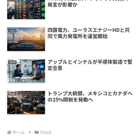
発言が影響か
四国電力、ユーラスエナジーHDと共
Stock
同で風力発電所を運営開始
アップルとインテルが半導体製造で暫
Stock
定合意
トランプ大統領、メキシコとカナダへ
Stock
の25％関税を発動へ
ホーム
Stock