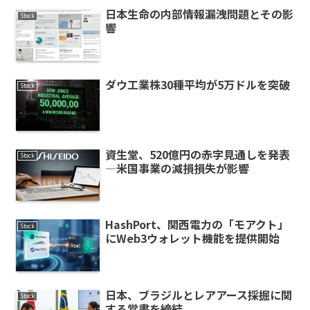
日本生命の内部情報漏洩問題とその影
Stock
響
ダウ工業株30種平均が5万ドルを突破
Stock
資生堂、520億円の赤字見通しを発表
Stock
—米国事業の減損損失が影響
HashPort、関西電力の「モアクト」
Stock
にWeb3ウォレット機能を提供開始
日本、ブラジルとレアアース採掘に関
Stock
する覚書を締結