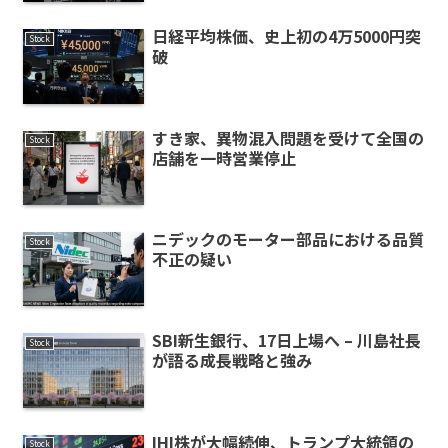
日経平均株価、史上初の4万5000円突
Stock
破
すき家、異物混入問題を受けて全国の
Stock
店舗を一時営業停止
ニデックのモーター部品における品質
Stock
不正の疑い
SBI新生銀行、17日上場へ – 川島社長
Stock
が語る成長戦略と強み
IHI株が大幅続伸、トランプ大統領の
Stock