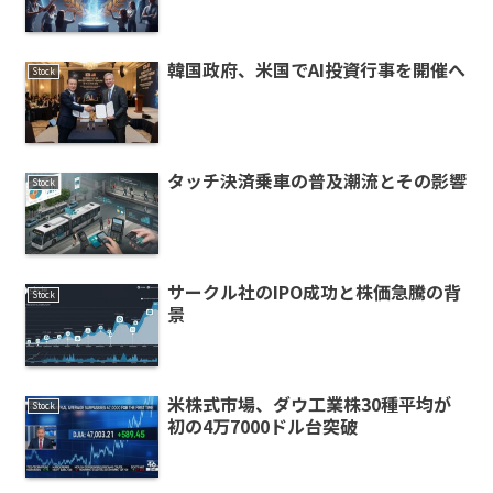
韓国政府、米国でAI投資行事を開催へ
Stock
タッチ決済乗車の普及潮流とその影響
Stock
サークル社のIPO成功と株価急騰の背
Stock
景
米株式市場、ダウ工業株30種平均が
Stock
初の4万7000ドル台突破