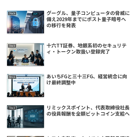
グーグル、量子コンピュータの脅威に
Stock
備え2029年までにポスト量子暗号へ
の移行を発表
十六TT証券、地銀系初のセキュリテ
Stock
ィ・トークン取扱い登録完了
あいちFGと三十三FG、経営統合に向
Stock
け最終調整中
リミックスポイント、代表取締役社長
Stock
の役員報酬を全額ビットコイン支給へ