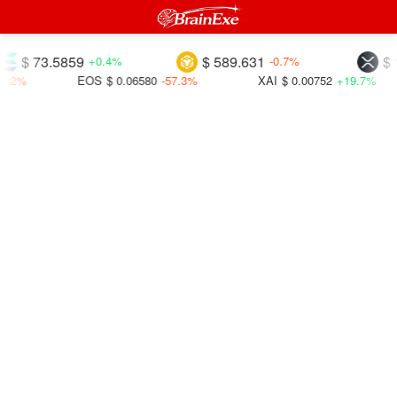
 73.5859
$ 589.631
$ 1.03
+0.4%
-0.7%
EOS
$ 0.06580
-57.3%
XAI
$ 0.00752
+19.7%