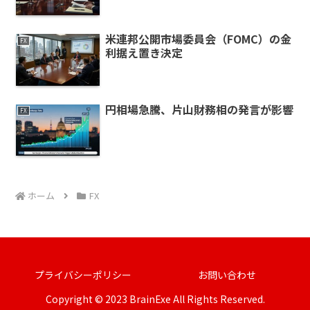
米連邦公開市場委員会（FOMC）の金
FX
利据え置き決定
円相場急騰、片山財務相の発言が影響
FX
ホーム
FX
プライバシーポリシー
お問い合わせ
Copyright © 2023 BrainExe All Rights Reserved.