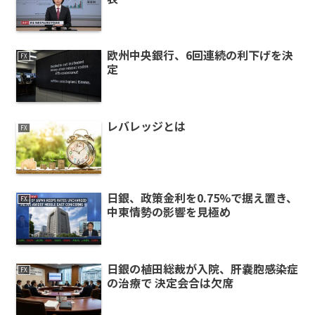
欧州中央銀行、6回連続の利下げを決
FX
定
レバレッジとは
FX
日銀、政策金利を0.75%で据え置き、
FX
中東情勢の影響を見極め
日銀の植田総裁が入院、肝嚢胞感染症
FX
の治療で 決定会合は欠席