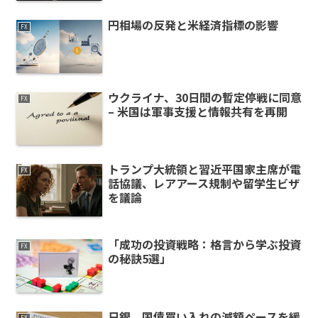
円相場の反発と米経済指標の影響
FX
ウクライナ、30日間の暫定停戦に同意
FX
– 米国は軍事支援と情報共有を再開
トランプ大統領と習近平国家主席が電
FX
話協議、レアアース規制や留学生ビザ
を議論
「成功の投資戦略：格言から学ぶ投資
FX
の秘訣5選」
日銀、国債買い入れの減額ペースを緩
FX