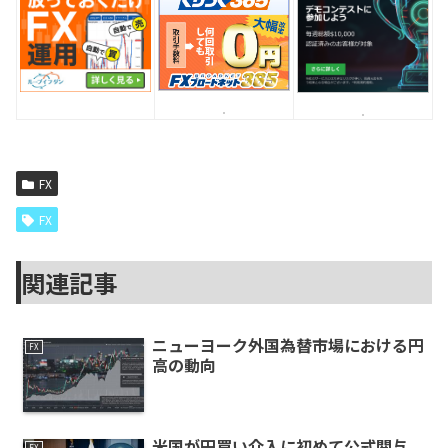
FX
FX
関連記事
ニューヨーク外国為替市場における円
FX
高の動向
米国が円買い介入に初めて公式関与、
FX