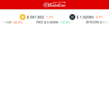
$ 587.852
$ 1.02080
-1.2%
-2.3%
26
-32.2%
RXD
$ 0.00006
+12.3%
BITCOIN
$ 0.01413
+