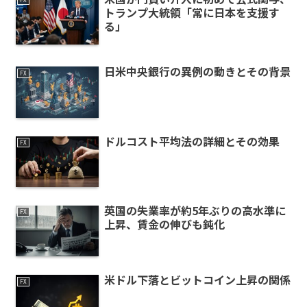
トランプ大統領「常に日本を支援す
る」
日米中央銀行の異例の動きとその背景
FX
ドルコスト平均法の詳細とその効果
FX
英国の失業率が約5年ぶりの高水準に
FX
上昇、賃金の伸びも鈍化
米ドル下落とビットコイン上昇の関係
FX