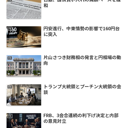
和
円安進行、中東情勢の影響で160円台
FX
に突入
片山さつき財務相の発言と円相場の動
FX
向
トランプ大統領とプーチン大統領の会
FX
談
FRB、3会合連続の利下げ決定と内部
FX
の意見対立