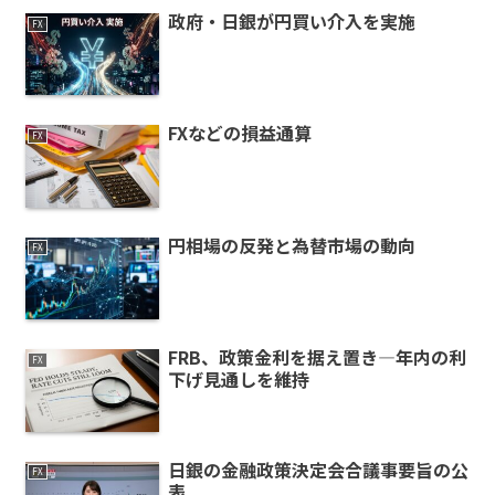
政府・日銀が円買い介入を実施
FX
FXなどの損益通算
FX
円相場の反発と為替市場の動向
FX
FRB、政策金利を据え置き—年内の利
FX
下げ見通しを維持
日銀の金融政策決定会合議事要旨の公
FX
表