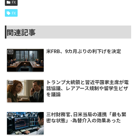
FX
FX
関連記事
米FRB、9カ月ぶりの利下げを決定
FX
トランプ大統領と習近平国家主席が電
FX
話協議、レアアース規制や留学生ビザ
を議論
三村財務官､日米当局の連携「最も緊
FX
密な状態」-為替介入の効果あった