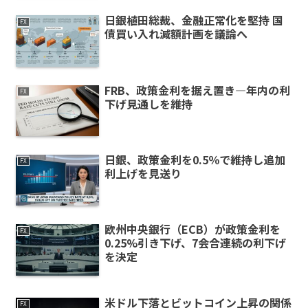
日銀植田総裁、金融正常化を堅持 国
FX
債買い入れ減額計画を議論へ
FRB、政策金利を据え置き—年内の利
FX
下げ見通しを維持
日銀、政策金利を0.5％で維持し追加
FX
利上げを見送り
欧州中央銀行（ECB）が政策金利を
FX
0.25%引き下げ、7会合連続の利下げ
を決定
米ドル下落とビットコイン上昇の関係
FX