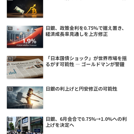
日銀、政策金利を0.75%で据え置き、
FX
経済成長率見通しを上方修正
「日本国債ショック」が世界市場を揺
FX
るがす可能性 ― ゴールドマンが警鐘
日銀の利上げと円安修正の可能性
FX
日銀、6月会合で0.75%→1.0%への利
FX
上げを決定へ