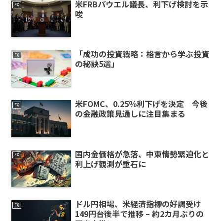
米FRBパウエル議長、利下げ検討を示
FX
唆
「成功の投資戦略：格言から学ぶ投資
FX
の秘訣5選」
米FOMC、0.25％利下げを決定 今後
FX
の金融政策見通しに注目集まる
国内金価格が急落、中東情勢緊迫化と
FX
利上げ観測が重石に
ドル円相場、米経済指標の好調受け
FX
149円台後半で推移 – 約2カ月ぶりの