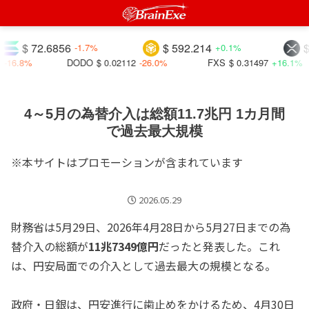
$ 72.6856
$ 592.214
$ 1.0
-1.7%
+0.1%
8%
DODO
$ 0.02112
-26.0%
FXS
$ 0.31497
+16.1%
4～5月の為替介入は総額11.7兆円 1カ月間
で過去最大規模
※本サイトはプロモーションが含まれています
2026.05.29
財務省は5月29日、2026年4月28日から5月27日までの為
替介入の総額が
11兆7349億円
だったと発表した。これ
は、円安局面での介入として過去最大の規模となる。
政府・日銀は、円安進行に歯止めをかけるため、4月30日