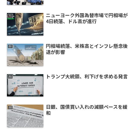
ニューヨーク外国為替市場で円相場が
FX
4日続落、ドル高が進行
円相場続落、米株高とインフレ懸念後
FX
退が影響
トランプ大統領、利下げを求める発言
FX
日銀、国債買い入れの減額ペースを緩
FX
和