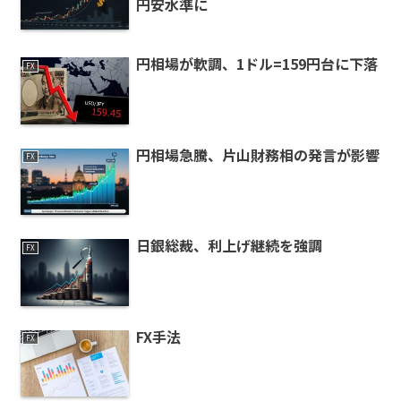
円安水準に
円相場が軟調、1ドル=159円台に下落
FX
円相場急騰、片山財務相の発言が影響
FX
日銀総裁、利上げ継続を強調
FX
FX手法
FX