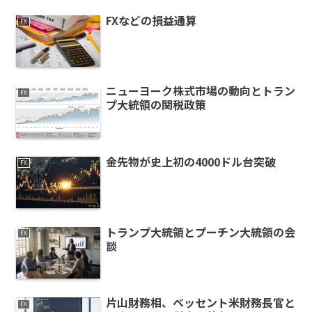
FXなどの損益通算
FX
ニューヨーク株式市場の動向とトラン
FX
プ大統領の関税政策
金先物が史上初の4000ドル台突破
FX
トランプ大統領とプーチン大統領の会
FX
談
片山財務相、ベッセント米財務長官と
FX