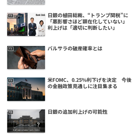
日銀の植田総裁、“トランプ関税”に
FX
「悪影響さほど顕在化していない」
利上げは「適切に判断したい」
バルサラの破産確率とは
FX
米FOMC、0.25％利下げを決定 今後
FX
の金融政策見通しに注目集まる
日銀の追加利上げの可能性
FX