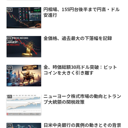
円相場、155円台後半まで円高・ドル
FX
安進行
金価格、過去最大の下落幅を記録
FX
金、時価総額30兆ドル突破：ビット
FX
コインを大きく引き離す
ニューヨーク株式市場の動向とトラン
FX
プ大統領の関税政策
日米中央銀行の異例の動きとその背景
FX