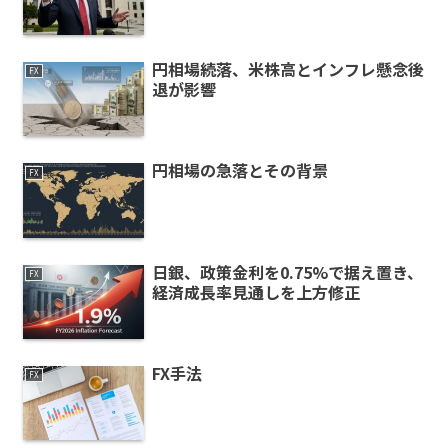
円相場続落、米株高とインフレ懸念後
FX
退が影響
円相場の急落とその背景
FX
日銀、政策金利を0.75%で据え置き、
FX
経済成長率見通しを上方修正
FX手法
FX