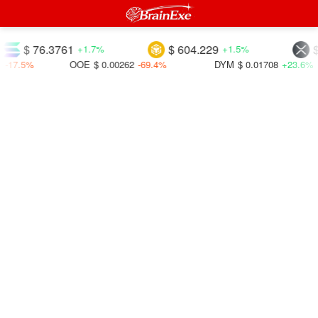
$ 76.3761
$ 604.229
$ 1.0
+1.7%
+1.5%
%
OOE
$ 0.00262
-69.4%
DYM
$ 0.01708
+23.6%