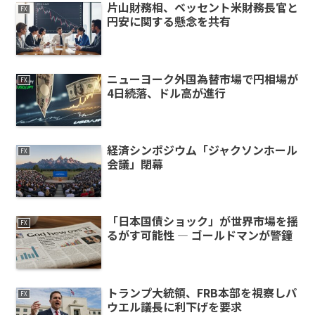
片山財務相、ベッセント米財務長官と
FX
円安に関する懸念を共有
ニューヨーク外国為替市場で円相場が
FX
4日続落、ドル高が進行
経済シンポジウム「ジャクソンホール
FX
会議」閉幕
「日本国債ショック」が世界市場を揺
FX
るがす可能性 ― ゴールドマンが警鐘
トランプ大統領、FRB本部を視察しパ
FX
ウエル議長に利下げを要求