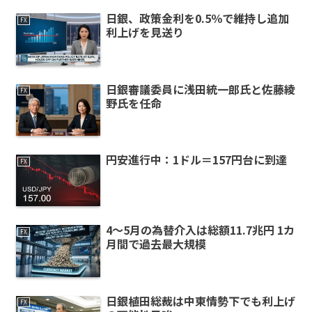
日銀、政策金利を0.5％で維持し追加
FX
利上げを見送り
日銀審議委員に浅田統一郎氏と佐藤綾
FX
野氏を任命
円安進行中：1ドル＝157円台に到達
FX
4～5月の為替介入は総額11.7兆円 1カ
FX
月間で過去最大規模
日銀植田総裁は中東情勢下でも利上げ
FX