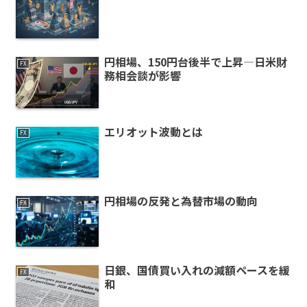
円相場、150円台後半で上昇—日米財
FX
務相会談が影響
エリオット波動とは
FX
円相場の反発と為替市場の動向
FX
日銀、国債買い入れの減額ペースを緩
FX
和