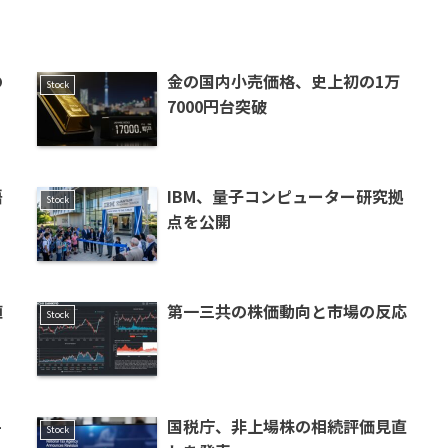
の
金の国内小売価格、史上初の1万
Stock
7000円台突破
語
IBM、量子コンピューター研究拠
Stock
点を公開
値
第一三共の株価動向と市場の反応
Stock
–
国税庁、非上場株の相続評価見直
Stock