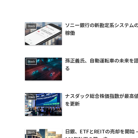
ソニー銀行の新勘定系システム
Stock
稼働
孫正義氏、自動運転車の未来を
Stock
る
ナスダック総合株価指数が最高
Stock
を更新
日銀、ETFとREITの売却を開始 
Stock