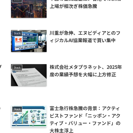
上場が相次ぎ株価急騰
川重が急伸、エヌビディアとのフ
Stock
ィジカルAI協業報道で買い集中
ブ
株式会社メタプラネット、2025年
Stock
度の業績予想を大幅に上方修正
D
富士急行株急騰の背景：アクティ
Stock
ビストファンド「ニッポン・アク
ティブ・バリュー・ファンド」の
大株主浮上