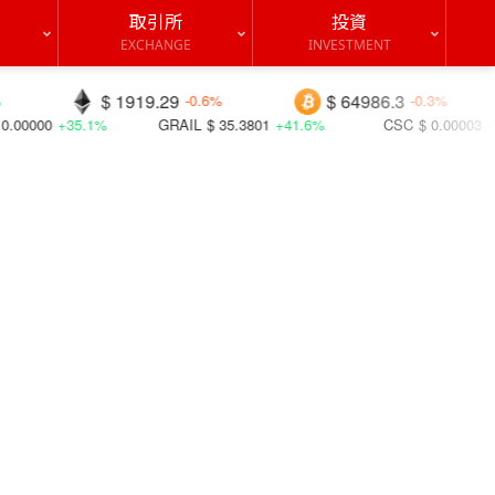
取引所
投資
EXCHANGE
INVESTMENT
 1919.29
$ 64986.3
$ 0.07
-0.6%
-0.3%
GRAIL
$ 35.3801
+41.6%
CSC
$ 0.00003
-12.2%
ID