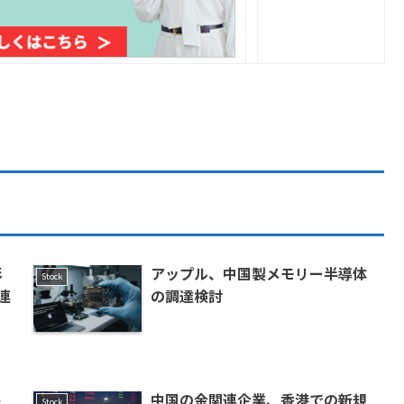
影
アップル、中国製メモリー半導体
Stock
連
の調達検討
ト
中国の金関連企業、香港での新規
Stock