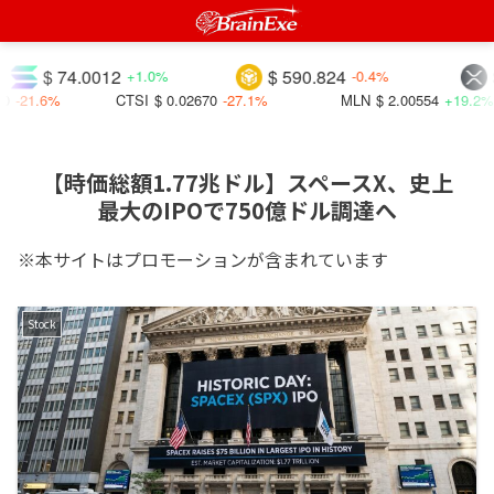
$ 74.0012
$ 590.824
$ 1.0
+1.0%
-0.4%
6%
CTSI
$ 0.02670
-27.1%
MLN
$ 2.00554
+19.2%
【時価総額1.77兆ドル】スペースX、史上
最大のIPOで750億ドル調達へ
※本サイトはプロモーションが含まれています
Stock