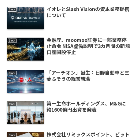
イオレとSlash Visionの資本業務提携
Stock
について
金融庁、moomoo証券に一部業務停
Stock
止命令 NISA虚偽説明で3カ月間の新規
口座開設停止
「アーチオン」誕生：日野自動車と三
Stock
菱ふそうの経営統合
第一生命ホールディングス、M&Gに
Stock
約1600億円出資を発表
株式会社リミックスポイント、ビット
Stock