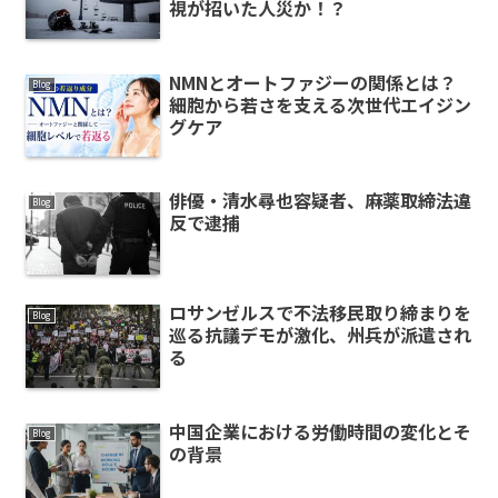
視が招いた人災か！？
NMNとオートファジーの関係とは？
Blog
細胞から若さを支える次世代エイジン
グケア
俳優・清水尋也容疑者、麻薬取締法違
Blog
反で逮捕
ロサンゼルスで不法移民取り締まりを
Blog
巡る抗議デモが激化、州兵が派遣され
る
中国企業における労働時間の変化とそ
Blog
の背景