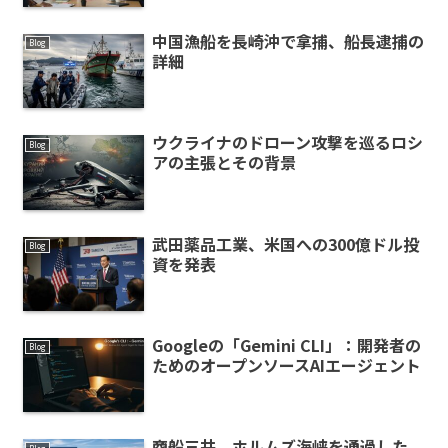
中国漁船を長崎沖で拿捕、船長逮捕の
Blog
詳細
ウクライナのドローン攻撃を巡るロシ
Blog
アの主張とその背景
武田薬品工業、米国への300億ドル投
Blog
資を発表
Googleの「Gemini CLI」：開発者の
Blog
ためのオープンソースAIエージェント
商船三井、ホルムズ海峡を通過した