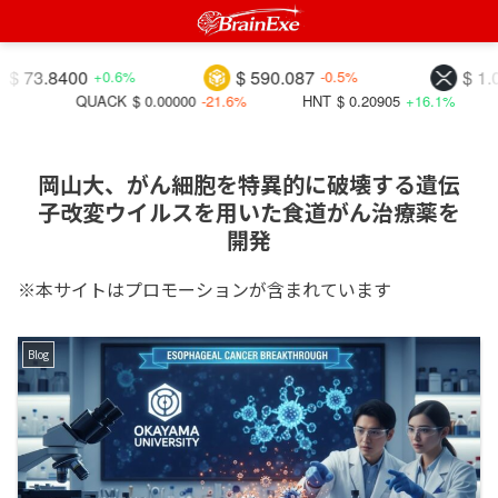
3.8400
$ 590.087
$ 1.0280
+0.6%
-0.5%
QUACK
$ 0.00000
-21.6%
HNT
$ 0.20905
+16.1%
K
岡山大、がん細胞を特異的に破壊する遺伝
子改変ウイルスを用いた食道がん治療薬を
開発
※本サイトはプロモーションが含まれています
Blog