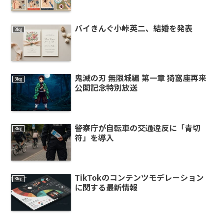
バイきんぐ小峠英二、結婚を発表
Blog
鬼滅の刃 無限城編 第一章 猗窩座再来
Blog
公開記念特別放送
警察庁が自転車の交通違反に「青切
Blog
符」を導入
TikTokのコンテンツモデレーション
Blog
に関する最新情報