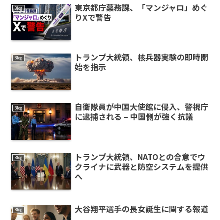
東京都庁薬務課、「マンジャロ」めぐ
Blog
りXで警告
トランプ大統領、核兵器実験の即時開
Blog
始を指示
自衛隊員が中国大使館に侵入、警視庁
Blog
に逮捕される – 中国側が強く抗議
トランプ大統領、NATOとの合意でウ
Blog
クライナに武器と防空システムを提供
へ
大谷翔平選手の長女誕生に関する報道
Blog