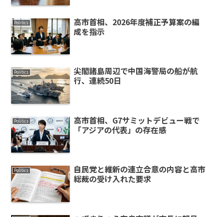
高市首相、2026年度補正予算案の編
Politics
成を指示
尖閣諸島周辺で中国海警局の船が航
Politics
行、連続50日
高市首相、G7サミットデビュー戦で
Politics
「アジアの代表」の存在感
自民党と維新の連立合意の内容と高市
Politics
総裁の受け入れた要求