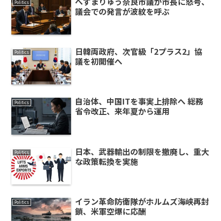
へずまりゅう奈良市議が市長に怒号、
Politics
議会での発言が波紋を呼ぶ
日韓両政府、次官級「2プラス2」協
Politics
議を初開催へ
自治体、中国ITを事実上排除へ 総務
Politics
省令改正、来年夏から運用
日本、武器輸出の制限を撤廃し、重大
Politics
な政策転換を実施
イラン革命防衛隊がホルムズ海峡再封
Politics
鎖、米軍空爆に応酬