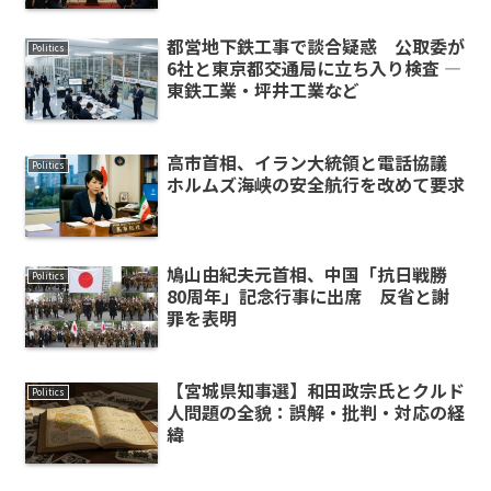
都営地下鉄工事で談合疑惑 公取委が
Politics
6社と東京都交通局に立ち入り検査 ―
東鉄工業・坪井工業など
高市首相、イラン大統領と電話協議
Politics
ホルムズ海峡の安全航行を改めて要求
鳩山由紀夫元首相、中国「抗日戦勝
Politics
80周年」記念行事に出席 反省と謝
罪を表明
【宮城県知事選】和田政宗氏とクルド
Politics
人問題の全貌：誤解・批判・対応の経
緯