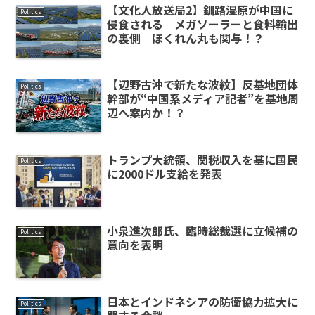
【文化人放送局2】釧路湿原が中国に
Politics
侵食される メガソーラーと食料輸出
の裏側 ほくれん丸も関与！？
【辺野古沖で新たな波紋】反基地団体
Politics
幹部が“中国系メディア記者”を基地周
辺へ案内か！？
トランプ大統領、関税収入を基に国民
Politics
に2000ドル支給を発表
小泉進次郎氏、臨時総裁選に立候補の
Politics
意向を表明
日本とインドネシアの防衛協力拡大に
Politics