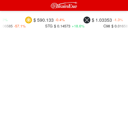
$ 590.133
$ 1.03353
-0.4%
-1.3%
7.1%
STG
$ 0.14573
+18.6%
C98
$ 0.01658
+24.1%