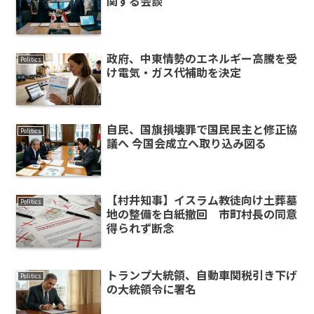
関する会談
政府、中東情勢のエネルギー高騰を受
Politics
け電気・ガス代補助を決定
自民、国旗損壊罪で国民民主と修正協
Politics
議へ 今国会成立へ取り込み図る
【村井知事】イスラム教徒向け土葬墓
Politics
地の整備を白紙撤回 市町村長の同意
得られず断念
トランプ大統領、自動車関税引き下げ
Politics
の大統領令に署名