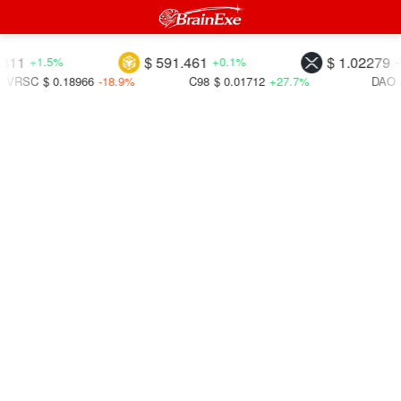
$ 591.461
$ 1.02279
+1.5%
+0.1%
-1.2%
$ 0.18966
-18.9%
C98
$ 0.01712
+27.7%
DAO
$ 0.026