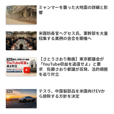
ミャンマーを襲った大地震の詳細と影
Blog
響
米国防長官ヘグセス氏、軍幹部を大量
Blog
招集する異例の会合を開催へ
【さとうさおり動画】東京都議会が
Blog
「YouTube収益を返還せよ」と要
求 佐藤さおり都議が反発、法的根拠
を巡り対立
テスラ、中国製部品を米国向けEVか
Blog
ら排除する方針を決定