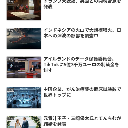
トランプ大統領、英国との関税合意を
Blog
発表
インドネシアの火山で大規模噴火、日
Blog
本への津波の影響を調査中
アイルランドのデータ保護委員会、
Blog
TikTokに5億3千万ユーロの制裁金を
科す
中国企業、がん治療薬の臨床試験数で
Blog
世界トップに
元青汁王子・三崎優太氏とてんちむが
Blog
結婚を発表