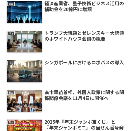
経済産業省、量子技術ビジネス活用の
Blog
補助金を20億円に増額
トランプ大統領とゼレンスキー大統領
Blog
のホワイトハウス会談の概要
シンガポールにおけるロボバスの導入
Blog
高市早苗首相、外国人政策に関する関
Blog
係閣僚会議を11月4日に開催へ
2025年『年末ジャンボ宝くじ』と
Blog
『年末ジャンボミニ』の当せん番号発