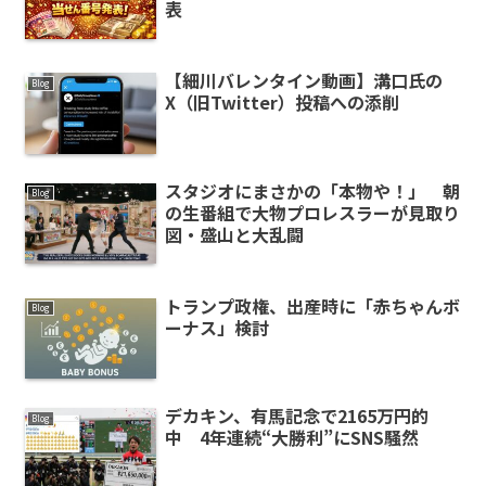
表
【細川バレンタイン動画】溝口氏の
Blog
X（旧Twitter）投稿への添削
スタジオにまさかの「本物や！」 朝
Blog
の生番組で大物プロレスラーが見取り
図・盛山と大乱闘
トランプ政権、出産時に「赤ちゃんボ
Blog
ーナス」検討
デカキン、有馬記念で2165万円的
Blog
中 4年連続“大勝利”にSNS騒然