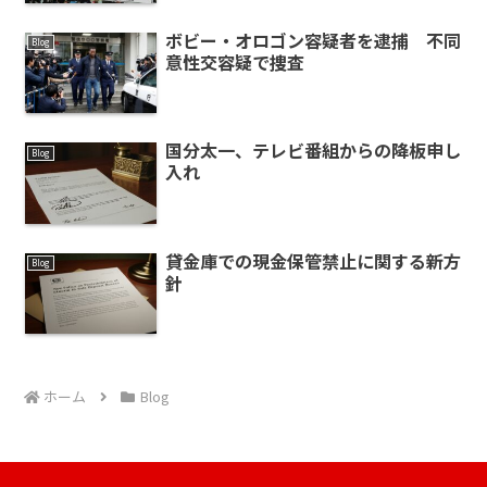
ボビー・オロゴン容疑者を逮捕 不同
Blog
意性交容疑で捜査
国分太一、テレビ番組からの降板申し
Blog
入れ
貸金庫での現金保管禁止に関する新方
Blog
針
ホーム
Blog