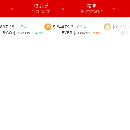
取引所
投資
EXCHANGE
INVESTMENT
$ 64479.3
$ 0.06963
+0.6%
-0.1%
+34.5%
EVER
$ 0.00292
-8.8%
QI
$ 0.00119
-9.4%