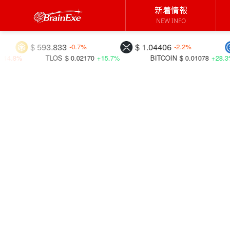
新着情報
NEW INFO
3.833
$ 1.04406
$ 1.00037
-0.7%
-2.2%
OS
$ 0.02170
+15.7%
BITCOIN
$ 0.01078
+28.3%
DFI
$ 0.00