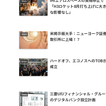
IHIエアロスペースの資格停止で
Stock
「H3ロケット8月打ち上げに大
な影響なし」
米掲示板大手：ニューヨーク証
Stock
取引所に上場！？
ハードオフ、エコノスへのTOB
Stock
成立
三菱UFJフィナンシャル・グルー
Stock
のデジタルバンク設立計画