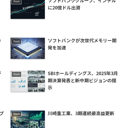
ソフトバンクグループ、インテル
Stock
き
に20億ドル出資
券
ソフトバンクが次世代メモリー開
Stock
発を加速
が
SBIホールディングス、2025年3月
Stock
期決算発表と新中期ビジョンの提
示
プ
川崎重工業、3期連続最高益更新
Stock