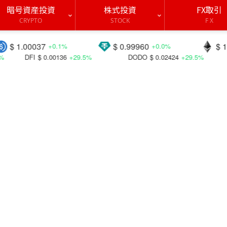
暗号資産投資
株式投資
FX取引
CRYPTO
STOCK
F X
$ 0.99960
$ 1897.26
+0.1%
+0.0%
+1.7%
136
+29.5%
DODO
$ 0.02424
+29.5%
BICO
$ 0.02996