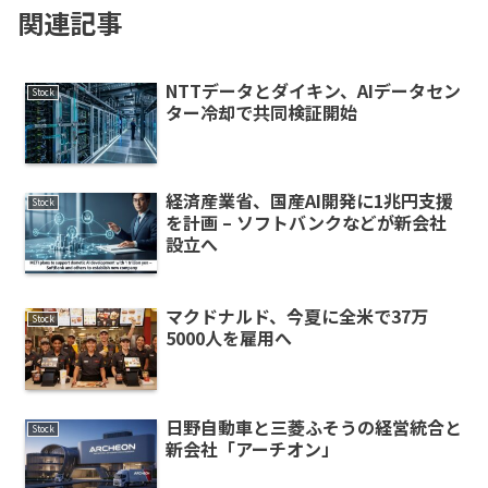
関連記事
NTTデータとダイキン、AIデータセン
Stock
ター冷却で共同検証開始
経済産業省、国産AI開発に1兆円支援
Stock
を計画 – ソフトバンクなどが新会社
設立へ
マクドナルド、今夏に全米で37万
Stock
5000人を雇用へ
日野自動車と三菱ふそうの経営統合と
Stock
新会社「アーチオン」