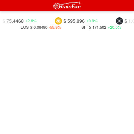
5.4468
$ 595.896
$ 1.03779
+2.6%
+0.9%
EOS
$ 0.06490
-55.9%
SFI
$ 171.502
+20.5%
DA