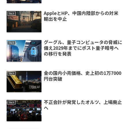
AppleとHP、中国内陸部からの対米
Stock
輸出を中止
グーグル、量子コンピュータの脅威に
Stock
備え2029年までにポスト量子暗号へ
の移行を発表
金の国内小売価格、史上初の1万7000
Stock
円台突破
不正会計が発覚したオルツ、上場廃止
Stock
へ