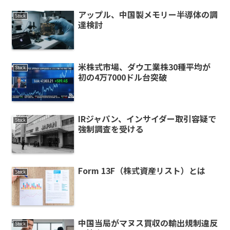
アップル、中国製メモリー半導体の調
Stock
達検討
米株式市場、ダウ工業株30種平均が
Stock
初の4万7000ドル台突破
IRジャパン、インサイダー取引容疑で
Stock
強制調査を受ける
Form 13F（株式資産リスト）とは
Stock
中国当局がマヌス買収の輸出規制違反
Stock