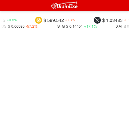
$ 589.542
$ 1.03483
.3%
-0.8%
-0.9%
.06585
-57.2%
STG
$ 0.14404
+17.1%
XAI
$ 0.00762
+