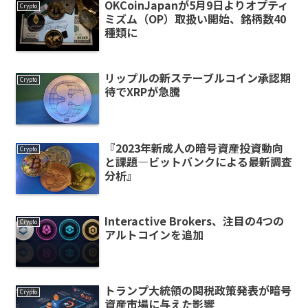
OKCoinJapanが5月9日よりオプティ
Crypto
ミズム（OP）取扱い開始、銘柄数40
種類に
リップルの新ステーブルコイン承認期
Crypto
待でXRPが急騰
『2023年新成人の暗号資産投資動向
Crypto
と課題―ビットバンクによる最新調査
分析』
Interactive Brokers、注目の4つの
Crypto
アルトコインを追加
トランプ大統領の関税政策発表が暗号
Crypto
資産市場に与えた影響