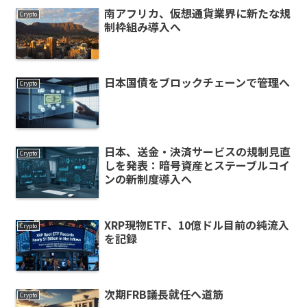
南アフリカ、仮想通貨業界に新たな規
Crypto
制枠組み導入へ
日本国債をブロックチェーンで管理へ
Crypto
日本、送金・決済サービスの規制見直
Crypto
しを発表：暗号資産とステーブルコイ
ンの新制度導入へ
XRP現物ETF、10億ドル目前の純流入
Crypto
を記録
次期FRB議長就任へ道筋
Crypto