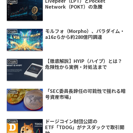
Livepeer（LPT）とPocket
Crypto
Network（POKT）の急騰
モルフォ（Morpho）、パラダイム・
Crypto
a16zらから約280億円調達
【徹底解説】HYIP（ハイプ）とは？
Crypto
危険性から実例・対処法まで
「SEC委員長辞任の可能性で揺れる暗
Crypto
号資産市場」
ドージコイン財団公認の
Crypto
ETF「TDOG」がナスダックで取引開
始