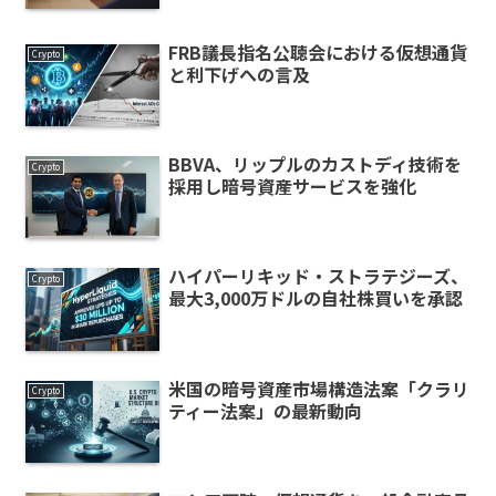
FRB議長指名公聴会における仮想通貨
Crypto
と利下げへの言及
BBVA、リップルのカストディ技術を
Crypto
採用し暗号資産サービスを強化
ハイパーリキッド・ストラテジーズ、
Crypto
最大3,000万ドルの自社株買いを承認
米国の暗号資産市場構造法案「クラリ
Crypto
ティー法案」の最新動向