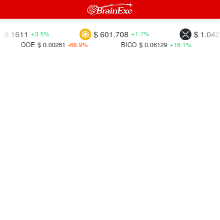
11
$ 601.708
$ 1.04253
+3.5%
+1.7%
+2
OE
$ 0.00261
-68.9%
BICO
$ 0.06129
+16.1%
PNDC
$