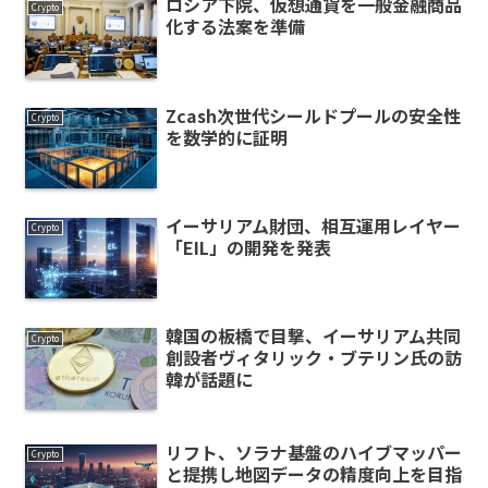
ロシア下院、仮想通貨を一般金融商品
Crypto
化する法案を準備
Zcash次世代シールドプールの安全性
Crypto
を数学的に証明
イーサリアム財団、相互運用レイヤー
Crypto
「EIL」の開発を発表
韓国の板橋で目撃、イーサリアム共同
Crypto
創設者ヴィタリック・ブテリン氏の訪
韓が話題に
リフト、ソラナ基盤のハイブマッパー
Crypto
と提携し地図データの精度向上を目指