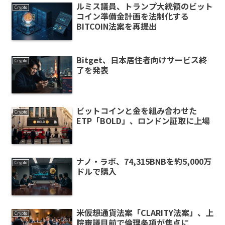
ルミス議員、トランプ大統領のビット
Crypto
コイン準備金計画を法制化する
BITCOIN法案を再提出
Bitget、日本居住者向けサービス終
Crypto
了を発表
ビットコインと金を組み合わせた
Crypto
ETP「BOLD」、ロンドン証取に上場
ナノ・ラボ、74,315BNBを約5,000万
Crypto
ドルで購入
米仮想通貨法案「CLARITY法案」、上
Crypto
院審議目前で倫理条項が焦点に