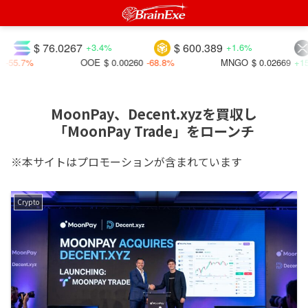
$ 76.0267
$ 600.389
$ 1
+3.4%
+1.6%
%
OOE
$ 0.00260
-68.8%
MNGO
$ 0.02669
+15.2%
MoonPay、Decent.xyzを買収し
「MoonPay Trade」をローンチ
※本サイトはプロモーションが含まれています
Crypto