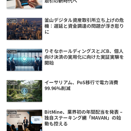
取引の新時代へ
釜山デジタル資産取引所立ち上げの危
Crypto
機：遅延と資金調達の問題が浮き彫り
に
りそなホールディングスとJCB、個人
Crypto
向け決済の実用化に向けた実証実験を
開始
イーサリアム、PoS移行で電力消費
Crypto
99.96%削減
BitMine、業界初の年間配当を発表 –
Crypto
独自ステーキング網「MAVAN」の始
動も控える