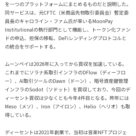
を一つのプラットフォームにまとめるものだと説明した。
同サービスは、元CFTC（米商品先物取引委員会）暫定委
員長のキャロライン・ファム氏が率いるMoonPay
Institutionalの執行部門として機能し、トークン化ファン
ドの申込、担保の移転、DeFiレンディングプロトコルと
の統合をサポートする。
ムーンペイは2026年に入ってから買収を加速している。
これまでにソラナ系取引インフラのDFlow（ディーフロ
ー）、AI取引ツールのDawn（ドーン）、暗号資産鍵管理
インフラのSodot（ソドット）を買収しており、今回のデ
ィーセント買収は少なくとも今年4件目となる。昨年には
Meso（メソ）、Iron（アイロン）、Helio（ヘリオ）も取
得している。
ディーセントは2021年創業で、当初は音楽NFTプロジェ