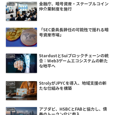
金融庁、暗号資産・ステーブルコイン
Crypto
仲介業制度を施行
「SEC委員長辞任の可能性で揺れる暗
Crypto
号資産市場」
StardustとSuiブロックチェーンの統
Crypto
合：Web3ゲームエコシステムの新た
な地平へ
StrolyがJPYCを導入、地域支援の新
Crypto
たな仕組みを構築
アブダビ、HSBCとFABと協力し、債
Crypto
券のトークン化に参入