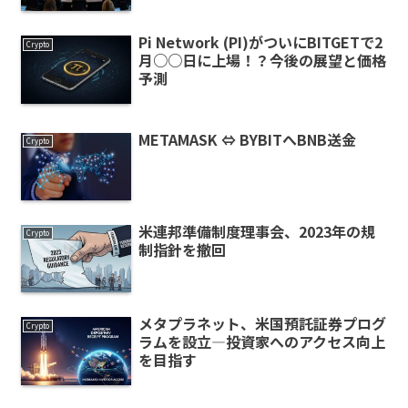
Pi Network (PI)がついにBITGETで2
Crypto
月○○日に上場！？今後の展望と価格
予測
METAMASK ⇔ BYBITへBNB送金
Crypto
米連邦準備制度理事会、2023年の規
Crypto
制指針を撤回
メタプラネット、米国預託証券プログ
Crypto
ラムを設立—投資家へのアクセス向上
を目指す