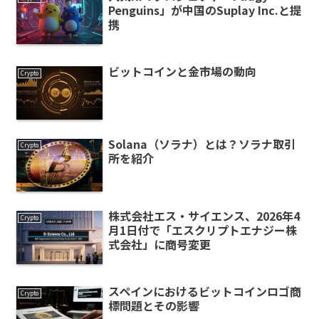
Penguins」が中国のSuplay Inc.と提
携
ビットコインと金市場の動向
Crypto
Solana（ソラナ）とは？ソラナ取引
Crypto
所を紹介
株式会社エス・サイエンス、2026年4
Crypto
月1日付で「エスクリプトエナジー株
式会社」に商号変更
スペインにおけるビットコインロゴ商
Crypto
標問題とその影響