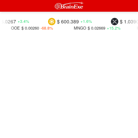
67
$ 600.389
$ 1.03909
+3.4%
+1.6%
+1
OE
$ 0.00260
-68.8%
MNGO
$ 0.02669
+15.2%
IOTX
$ 