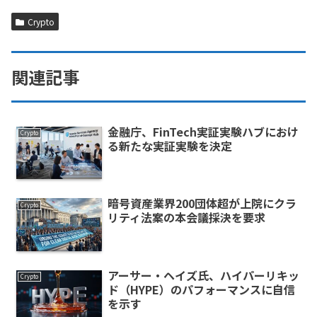
Crypto
関連記事
金融庁、FinTech実証実験ハブにおけ
Crypto
る新たな実証実験を決定
暗号資産業界200団体超が上院にクラ
Crypto
リティ法案の本会議採決を要求
アーサー・ヘイズ氏、ハイパーリキッ
Crypto
ド（HYPE）のパフォーマンスに自信
を示す