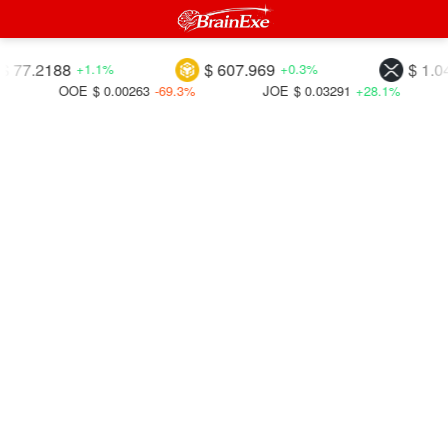
2188
$ 607.969
$ 1.04255
+1.1%
+0.3%
-
OOE
$ 0.00263
-69.3%
JOE
$ 0.03291
+28.1%
PND