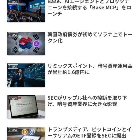
Base、AIエージェントとブロックチ
Crypto
ェーンを接続する「Base MCP」をロ
ーンチ
韓国政府債券が初めてソラナ上でトー
Crypto
クン化
リミックスポイント、暗号資産運用益
Crypto
が累計約1.6億円に
SECがリップル社への控訴を取り下
Crypto
げ、暗号資産業界に大きな影響
トランプメディア、ビットコインとイ
Crypto
ーサリアムのETF登録をSECに提出