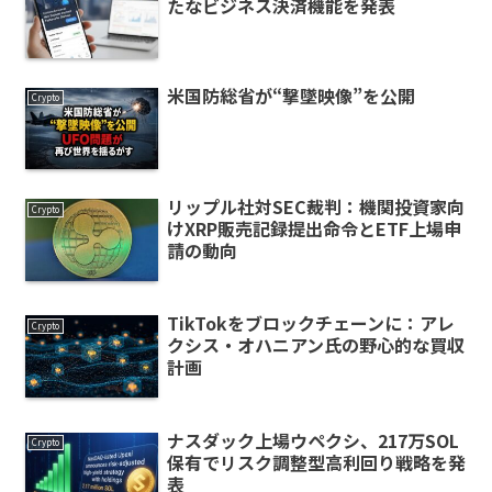
たなビジネス決済機能を発表
米国防総省が“撃墜映像”を公開
Crypto
リップル社対SEC裁判：機関投資家向
Crypto
けXRP販売記録提出命令とETF上場申
請の動向
TikTokをブロックチェーンに：アレ
Crypto
クシス・オハニアン氏の野心的な買収
計画
ナスダック上場ウペクシ、217万SOL
Crypto
保有でリスク調整型高利回り戦略を発
表