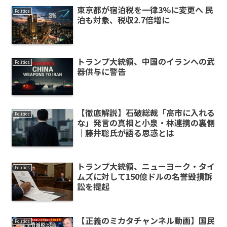
東京都が宿泊税を一律3%に変更へ 民
Politics
泊も対象、税収2.7倍増に
トランプ大統領、中国のイランへの武
Politics
器供与に警告
【徹底解説】石破総裁「高市に入れる
Politics
な」発言の真相と小泉・林連携の裏側
｜藤井聡氏が語る思惑とは
トランプ大統領、ニューヨーク・タイ
Politics
ムズに対して150億ドルの名誉毀損訴
訟を提起
【正義のミカタチャンネル動画】国民
Politics