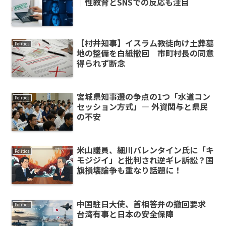
｜性教育とSNSでの反応も注目
【村井知事】イスラム教徒向け土葬墓
Politics
地の整備を白紙撤回 市町村長の同意
得られず断念
宮城県知事選の争点の1つ「水道コン
Politics
セッション方式」― 外資関与と県民
の不安
米山議員、細川バレンタイン氏に「キ
Politics
モジジイ」と批判され逆ギレ訴訟？国
旗損壊論争も重なり話題に！
中国駐日大使、首相答弁の撤回要求
Politics
台湾有事と日本の安全保障