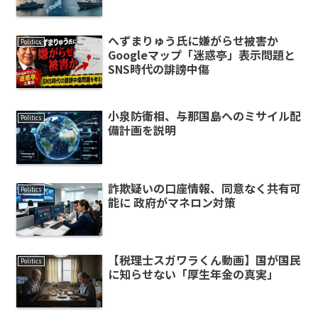
へずまりゅう氏に嫌がらせ被害か
Politics
Googleマップ「迷惑亭」表示問題と
SNS時代の誹謗中傷
小泉防衛相、与那国島へのミサイル配
Politics
備計画を説明
詐欺疑いの口座情報、同意なく共有可
Politics
能に 政府がマネロン対策
【税理士スガワラくん動画】国が国民
Politics
に知らせない「厚生年金の真実」