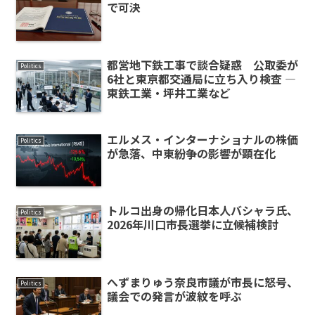
で可決
都営地下鉄工事で談合疑惑 公取委が
Politics
6社と東京都交通局に立ち入り検査 ―
東鉄工業・坪井工業など
エルメス・インターナショナルの株価
Politics
が急落、中東紛争の影響が顕在化
トルコ出身の帰化日本人バシャラ氏、
Politics
2026年川口市長選挙に立候補検討
へずまりゅう奈良市議が市長に怒号、
Politics
議会での発言が波紋を呼ぶ