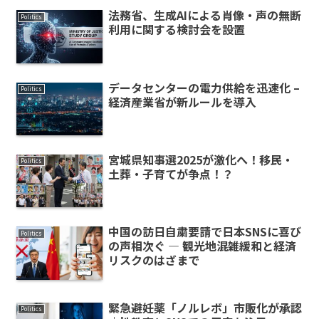
法務省、生成AIによる肖像・声の無断
Politics
利用に関する検討会を設置
データセンターの電力供給を迅速化 –
Politics
経済産業省が新ルールを導入
宮城県知事選2025が激化へ！移民・
Politics
土葬・子育てが争点！？
中国の訪日自粛要請で日本SNSに喜び
Politics
の声相次ぐ — 観光地混雑緩和と経済
リスクのはざまで
緊急避妊薬「ノルレボ」市販化が承認
Politics