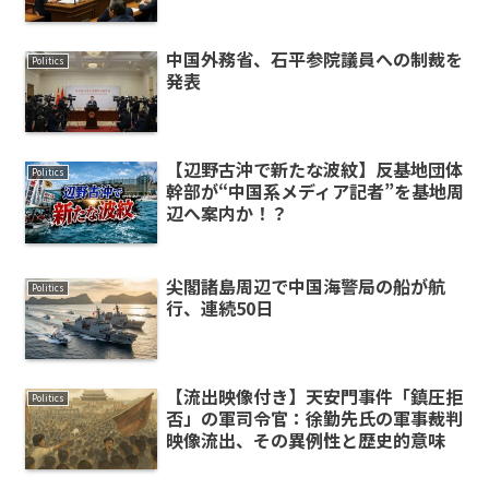
中国外務省、石平参院議員への制裁を
Politics
発表
【辺野古沖で新たな波紋】反基地団体
Politics
幹部が“中国系メディア記者”を基地周
辺へ案内か！？
尖閣諸島周辺で中国海警局の船が航
Politics
行、連続50日
【流出映像付き】天安門事件「鎮圧拒
Politics
否」の軍司令官：徐勤先氏の軍事裁判
映像流出、その異例性と歴史的意味