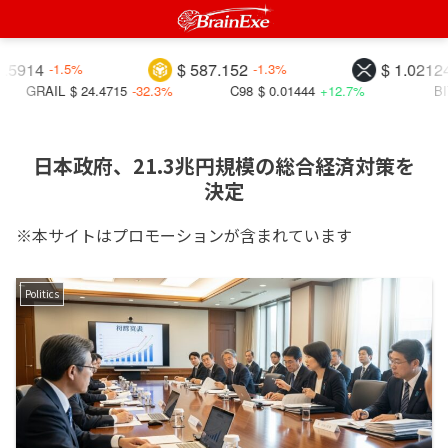
14
$ 587.152
$ 1.02124
-1.5%
-1.3%
-2.
RAIL
$ 24.4715
-32.3%
C98
$ 0.01444
+12.7%
BITCOI
日本政府、21.3兆円規模の総合経済対策を
決定
※本サイトはプロモーションが含まれています
Politics