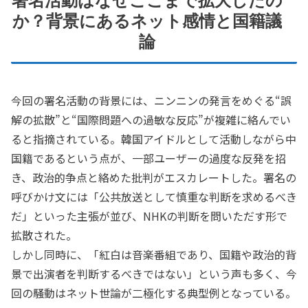
署名活動はなぜここまで拡大したの
か？背景にあるネット感情と国籍議
論
今回の署名活動の背景には、ニンニンの発言をめぐる“誤
解の拡散”と“国際問題への過敏な反応”が複雑に絡んでい
ると指摘されている。韓国アイドルとして活動しながら中
国籍であるという点が、一部ユーザーの過度な反発を招
き、政治的争点と絡めた批判がエスカレートした。署名の
呼びかけ文には「公共放送として慎重な判断を求めるべき
だ」といった主張が並び、NHKの判断を問いただす形で
拡散された。
しかし同時に、「紅白は音楽番組であり、国籍や政治的背
景で出演者を判断するべきではない」という声も多く、今
回の騒動はネット世論が二極化する典型例となっている。