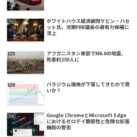
ホワイトハウス経済顧問ケビン・ハセ
Blog
ット氏、次期FRB議長の最有力候補に
浮上
アフガニスタン東部でM6.0の地震、
Blog
死者約250人に
パラジウム価格が下落してきたので買
Blog
いか？
Google ChromeとMicrosoft Edge
Blog
におけるゼロデイ脆弱性と危険な拡張
機能の警告