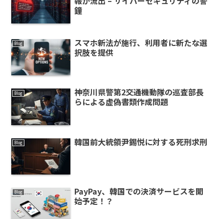
報が流出 – サイバーセキュリティの警
鐘
スマホ新法が施行、利用者に新たな選
Blog
択肢を提供
神奈川県警第2交通機動隊の巡査部長
Blog
らによる虚偽書類作成問題
韓国前大統領尹錫悦に対する死刑求刑
Blog
PayPay、韓国での決済サービスを開
Blog
始予定！？