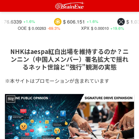
339
$ 606.151
$ 1.03907
+1.6%
+1.6%
-
OOE
$ 0.00263
-69.3%
XPX
$ 0.00010
+19.6%
IOTX
NHKはaespa紅白出場を維持するのか？ニ
ンニン（中国人メンバー）署名拡大で揺れ
るネット世論と“強行”観測の実態
※本サイトはプロモーションが含まれています
Blog