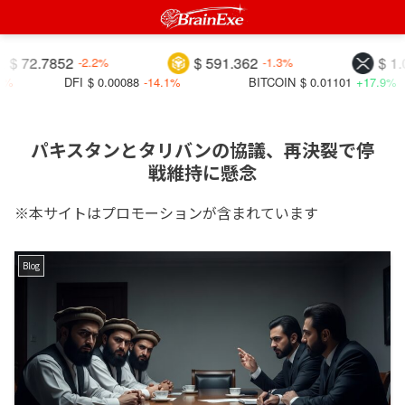
2.7852
$ 591.362
$ 1.0355
-2.2%
-1.3%
DFI
$ 0.00088
-14.1%
BITCOIN
$ 0.01101
+17.9%
F
パキスタンとタリバンの協議、再決裂で停
戦維持に懸念
※本サイトはプロモーションが含まれています
Blog