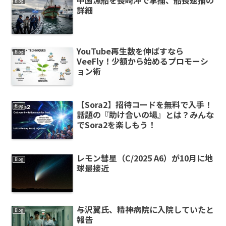
Blog
詳細
YouTube再生数を伸ばすなら
Blog
VeeFly！少額から始めるプロモーシ
ョン術
【Sora2】招待コードを無料で入手！
Blog
話題の『助け合いの場』とは？みんな
でSora2を楽しもう！
レモン彗星（C/2025 A6）が10月に地
Blog
球最接近
与沢翼氏、精神病院に入院していたと
Blog
報告