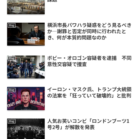
横浜市長パワハラ疑惑をどう見るべき
Blog
か―謝罪と否定が同時に行われたと
き、何が本質的問題なのか
ボビー・オロゴン容疑者を逮捕 不同
Blog
意性交容疑で捜査
イーロン・マスク氏、トランプ大統領
Blog
の法案を「狂っていて破壊的」と批判
人気お笑いコンビ「ロンドンブーツ1
Blog
号2号」が解散を発表