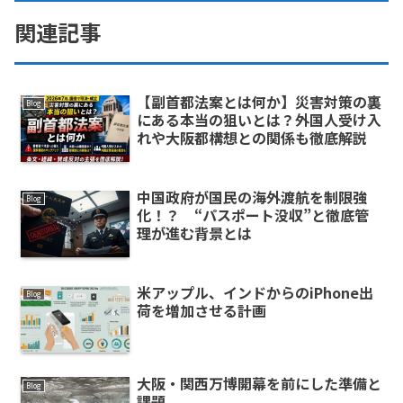
関連記事
【副首都法案とは何か】災害対策の裏
Blog
にある本当の狙いとは？外国人受け入
れや大阪都構想との関係も徹底解説
中国政府が国民の海外渡航を制限強
Blog
化！？ “パスポート没収”と徹底管
理が進む背景とは
米アップル、インドからのiPhone出
Blog
荷を増加させる計画
大阪・関西万博開幕を前にした準備と
Blog
課題