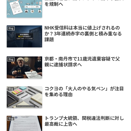
を規制へ
NHK受信料は本当に値上げされるの
Blog
か？3年連続赤字の裏側と積み重なる
課題
京都・南丹市で11歳児遺棄容疑で父
Blog
親に逮捕状請求へ
コクヨの「大人のやる気ペン」が注目
Blog
を集める理由
トランプ大統領、関税違法判断に対し
Blog
最高裁に上告へ