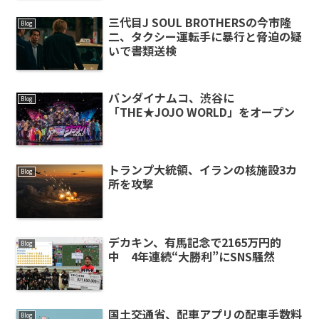
三代目J SOUL BROTHERSの今市隆
Blog
二、タクシー運転手に暴行と脅迫の疑
いで書類送検
バンダイナムコ、渋谷に
Blog
「THE★JOJO WORLD」をオープン
トランプ大統領、イランの核施設3カ
Blog
所を攻撃
デカキン、有馬記念で2165万円的
Blog
中 4年連続“大勝利”にSNS騒然
国土交通省、配車アプリの配車手数料
Blog