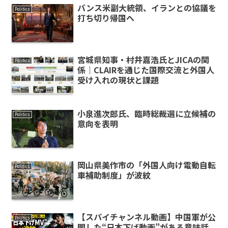
バンス米副大統領、イランとの協議を
Politics
打ち切り帰国へ
宮城県知事・村井嘉浩氏とJICAの関
Politics
係｜CLAIRを通じた国際交流と外国人
受け入れの現状と課題
小泉進次郎氏、臨時総裁選に立候補の
Politics
意向を表明
岡山県美作市の「外国人向け電動自転
Politics
車補助制度」が波紋
【スパイチャンネル動画】中国軍が公
Politics
開した“日本下げ動画”がある意味話