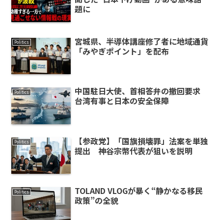
題に
宮城県、半導体講座修了者に地域通貨
Politics
「みやぎポイント」を配布
中国駐日大使、首相答弁の撤回要求
Politics
台湾有事と日本の安全保障
【参政党】「国旗損壊罪」法案を単独
Politics
提出 神谷宗幣代表が狙いを説明
TOLAND VLOGが暴く“静かなる移民
Politics
政策”の全貌