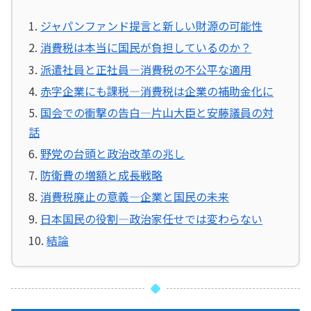
ジャパンファンド提言と新しい財源の可能性
消費税は本当に国民が負担しているのか？
派遣社員と正社員—消費税の不公平な適用
赤字企業にも課税—消費税は企業の補助金化に
国会での衝撃の告白—片山大臣と安藤議員の対
話
野党の台頭と政治改革の兆し
防衛費の増額と成長戦略
消費税廃止の意義—企業と国民の未来
日本国民の役割—政治家任せでは変わらない
結論