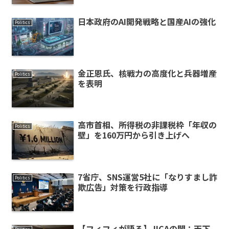
日本政府のAI開発戦略と国産AIの強化
Politics
金正恩氏、核戦力の高度化と兵器増産
Politics
を表明
高市首相、所得税の非課税枠「年収の
Politics
壁」を160万円から引き上げへ
7省庁、SNS運営5社に「なりすまし詐
Politics
欺広告」対策を行政指導
【フィフィが語る】JICAの闇：天下