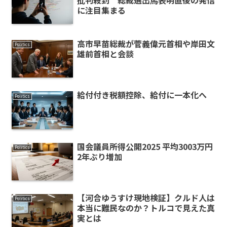
に注目集まる
高市早苗総裁が菅義偉元首相や岸田文
Politics
雄前首相と会談
給付付き税額控除、給付に一本化へ
Politics
国会議員所得公開2025 平均3003万円
Politics
2年ぶり増加
【河合ゆうすけ現地検証】クルド人は
Politics
本当に難民なのか？トルコで見えた真
実とは