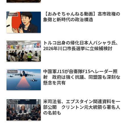
【おみそちゃんねる動画】高市政権の
Politics
象徴と新時代の政治構造
トルコ出身の帰化日本人バシャラ氏、
Politics
2026年川口市長選挙に立候補検討
中国軍J15が自衛隊F15へレーダー照
Politics
射 政府は強く抗議、同盟国も深刻な
懸念を共有
米司法省、エプスタイン関連資料を一
Politics
部公開 クリントン元大統領ら著名人
の名前も