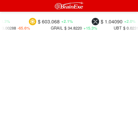
$ 603.068
$ 1.04090
+2.1%
+2.0%
%
GRAIL
$ 34.8220
+15.3%
UBT
$ 0.02314
+15.7%