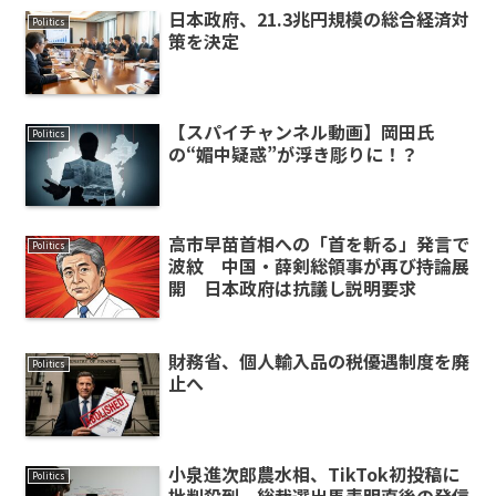
日本政府、21.3兆円規模の総合経済対
Politics
策を決定
【スパイチャンネル動画】岡田氏
Politics
の“媚中疑惑”が浮き彫りに！？
高市早苗首相への「首を斬る」発言で
Politics
波紋 中国・薛剣総領事が再び持論展
開 日本政府は抗議し説明要求
財務省、個人輸入品の税優遇制度を廃
Politics
止へ
小泉進次郎農水相、TikTok初投稿に
Politics
批判殺到 総裁選出馬表明直後の発信