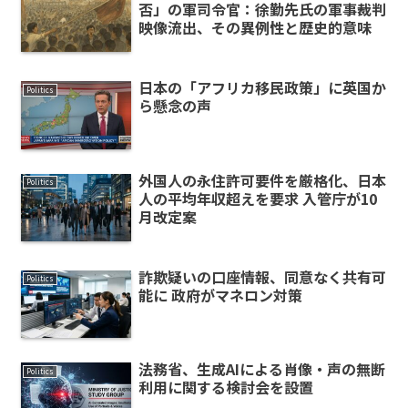
否」の軍司令官：徐勤先氏の軍事裁判
映像流出、その異例性と歴史的意味
日本の「アフリカ移民政策」に英国か
Politics
ら懸念の声
外国人の永住許可要件を厳格化、日本
Politics
人の平均年収超えを要求 入管庁が10
月改定案
詐欺疑いの口座情報、同意なく共有可
Politics
能に 政府がマネロン対策
法務省、生成AIによる肖像・声の無断
Politics
利用に関する検討会を設置