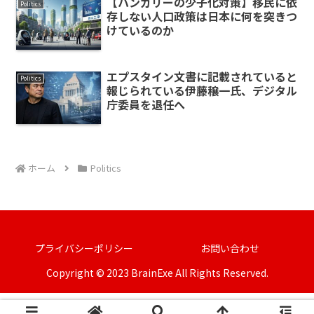
【ハンガリーの少子化対策】移民に依
Politics
存しない人口政策は日本に何を突きつ
けているのか
エプスタイン文書に記載されていると
Politics
報じられている伊藤穣一氏、デジタル
庁委員を退任へ
ホーム
Politics
プライバシーポリシー
お問い合わせ
Copyright © 2023 BrainExe All Rights Reserved.