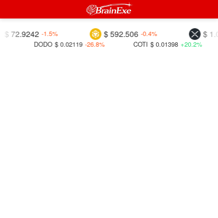
2.9242
$ 592.506
$ 1.0357
-1.5%
-0.4%
DODO
$ 0.02119
-26.8%
COTI
$ 0.01398
+20.2%
B