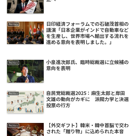
日印経済フォーラムでの石破茂首相の
Politics
講演「日本企業がインドで自動車など
を生産し、世界市場へ輸出する流れを
進める意向を表明しました。」
小泉進次郎氏、臨時総裁選に立候補の
Politics
意向を表明
自民党総裁選2025：麻生太郎と岸田
Politics
文雄の動向がカギに 派閥力学と決選
投票の行方
【外交ギフト】韓米・韓中首脳で交わ
Politics
された「贈り物」に込められた本音