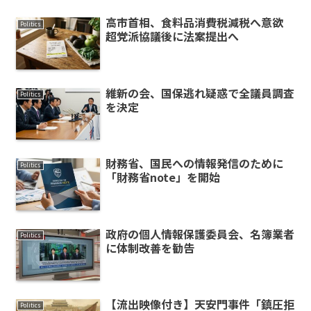
高市首相、食料品消費税減税へ意欲
Politics
超党派協議後に法案提出へ
維新の会、国保逃れ疑惑で全議員調査
Politics
を決定
財務省、国民への情報発信のために
Politics
「財務省note」を開始
政府の個人情報保護委員会、名簿業者
Politics
に体制改善を勧告
【流出映像付き】天安門事件「鎮圧拒
Politics