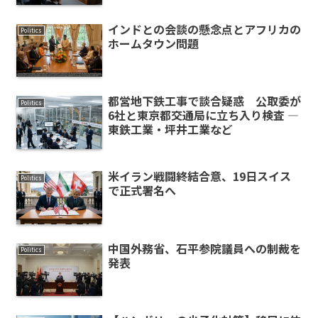
インドとの会談の懸念点とアフリカの
Politics
ホームタウン問題
都営地下鉄工事で談合疑惑 公取委が
Politics
6社と東京都交通局に立ち入り検査 ―
東鉄工業・坪井工業など
米イラン戦闘終結合意、19日スイス
Politics
で正式署名へ
中国外務省、石平参院議員への制裁を
Politics
発表