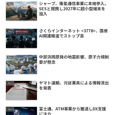
シャープ、衛星通信事業に本格参入。
Stock
SESと提携し2027年に超小型端末を
投入
さくらインターネット <3778>、国産
Stock
AI関連報道でストップ高
中部浜岡原発の地震影響、原子力規制
Stock
委が懸念
ヤマト運輸、元従業員による情報流出
Stock
を発表
富士通、ATM事業から撤退しDX支援
Stock
に注力