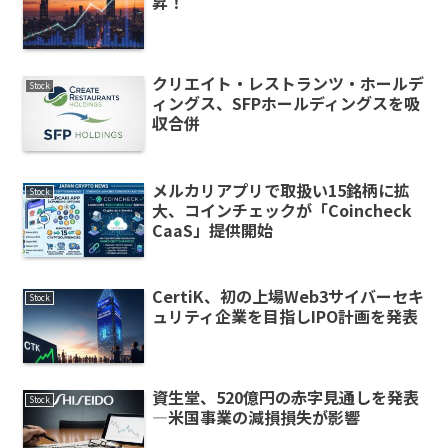
昇！
クリエイト・レストランツ・ホールデ
Stock
ィングス、SFPホールディングスを吸
収合併
メルカリアプリで取扱い15銘柄に拡
Stock
大、コインチェックが「Coincheck
CaaS」提供開始
CertiK、初の上場Web3サイバーセキ
Stock
ュリティ企業を目指しIPO計画を発表
資生堂、520億円の赤字見通しを発表
Stock
—米国事業の減損損失が影響