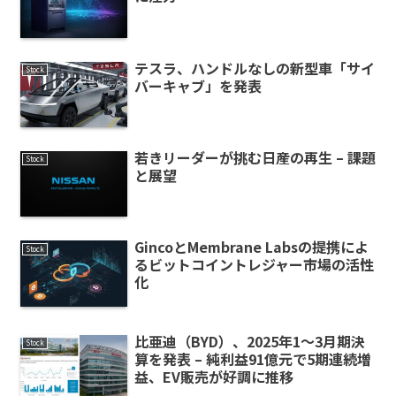
テスラ、ハンドルなしの新型車「サイ
Stock
バーキャブ」を発表
若きリーダーが挑む日産の再生 – 課題
Stock
と展望
GincoとMembrane Labsの提携によ
Stock
るビットコイントレジャー市場の活性
化
比亜迪（BYD）、2025年1〜3月期決
Stock
算を発表 – 純利益91億元で5期連続増
益、EV販売が好調に推移