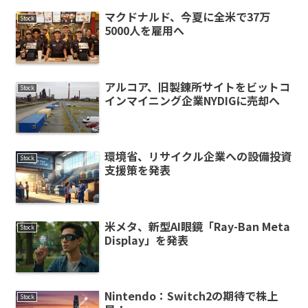
マクドナルド、今夏に全米で37万
Stock
5000人を雇用へ
アルコア、旧製錬所サイトをビットコ
Stock
インマイニング企業NYDIGに売却へ
環境省、リサイクル企業への設備投資
Stock
支援策を発表
米メタ、新型AI眼鏡「Ray-Ban Meta
Stock
Display」を発表
Nintendo：Switch2の期待で株上
Stock