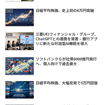
日経平均株価、史上初の6万円突破
Stock
三菱UFJフィナンシャル・グループ、
Stock
ChatGPTとの連携を発表 – 銀行アプ
リに新たな対話型AI機能を導入
ソフトバンクＧが社債6000億円発行
Stock
へ、個人向けで過去最大
日経平均株価、大幅反発で5万円回復
Stock