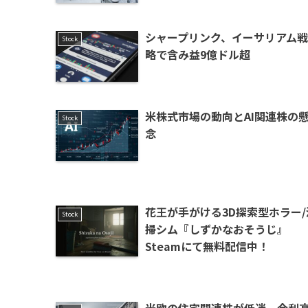
シャープリンク、イーサリアム戦
Stock
略で含み益9億ドル超
米株式市場の動向とAI関連株の
Stock
念
花王が手がける3D探索型ホラー/
Stock
掃シム『しずかなおそうじ』
Steamにて無料配信中！
米欧の住宅関連株が低迷、金利