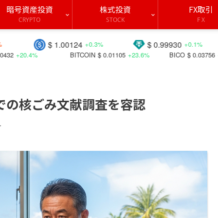
暗号資産投資
株式投資
FX取引
CRYPTO
STOCK
F X
$ 1.00124
$ 0.99930
$ 191
+0.3%
+0.1%
BITCOIN
$ 0.01105
+23.6%
BICO
$ 0.03756
+50.0%
CTS
での核ごみ文献調査を容認
す