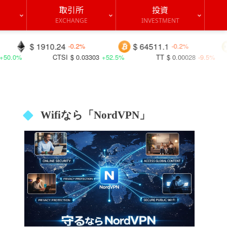
取引所
投資
EXCHANGE
INVESTMENT
0.24
$ 64511.1
$ 0.06896
-0.2%
-0.2%
-
I
$ 0.03303
+52.5%
TT
$ 0.00028
-9.5%
FIDA
$ 0.
Wifiなら「NordVPN」