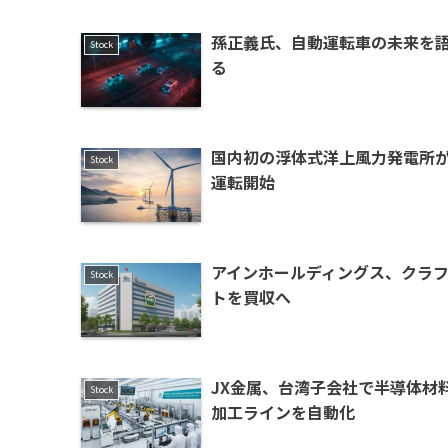
孫正義氏、自動運転車の未来を
Stock
る
国内初の浮体式洋上風力発電所
Stock
運転開始
アインホールディングス、クラ
Stock
トを買収へ
JX金属、台湾子会社で半導体材
Stock
加工ラインを自動化