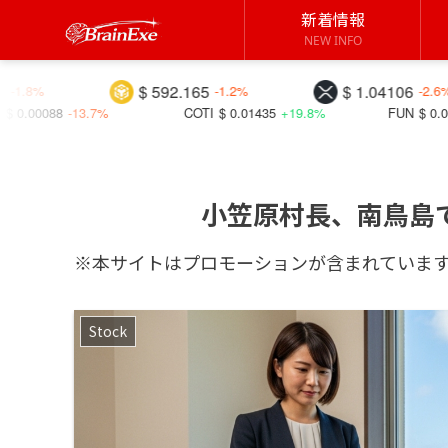
新着情報
NEW INFO
$ 592.165
$ 1.04106
-1.2%
-2.6%
COTI
$ 0.01435
+19.8%
FUN
$ 0.00432
+20.4%
小笠原村長、南鳥島
※本サイトはプロモーションが含まれていま
Stock