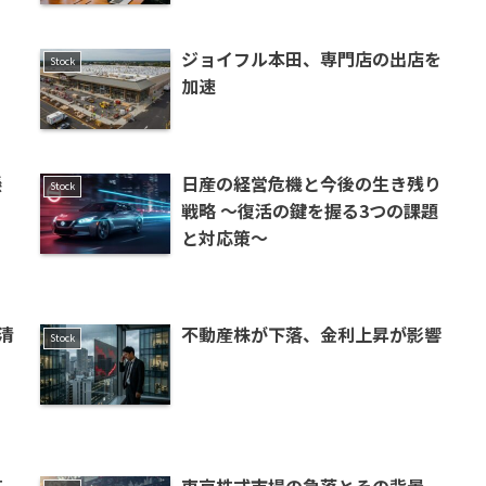
ジョイフル本田、専門店の出店を
Stock
加速
懸
日産の経営危機と今後の生き残り
Stock
戦略 〜復活の鍵を握る3つの課題
と対応策〜
清
不動産株が下落、金利上昇が影響
Stock
高
東京株式市場の急落とその背景