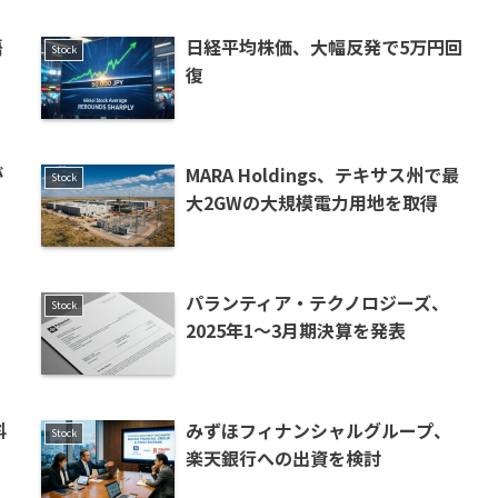
語
日経平均株価、大幅反発で5万円回
Stock
復
が
MARA Holdings、テキサス州で最
Stock
大2GWの大規模電力用地を取得
フ
パランティア・テクノロジーズ、
Stock
2025年1〜3月期決算を発表
料
みずほフィナンシャルグループ、
Stock
楽天銀行への出資を検討