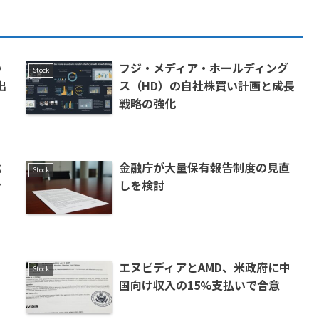
の
フジ・メディア・ホールディング
Stock
出
ス（HD）の自社株買い計画と成長
戦略の強化
化
金融庁が大量保有報告制度の見直
Stock
ン
しを検討
エヌビディアとAMD、米政府に中
Stock
国向け収入の15%支払いで合意