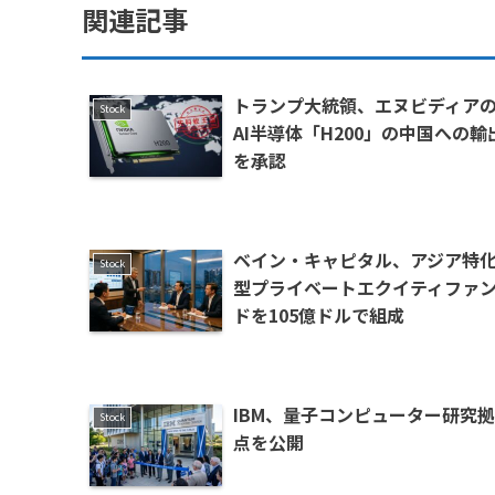
関連記事
トランプ大統領、エヌビディア
Stock
AI半導体「H200」の中国への輸
を承認
ベイン・キャピタル、アジア特
Stock
型プライベートエクイティファ
ドを105億ドルで組成
IBM、量子コンピューター研究拠
Stock
点を公開