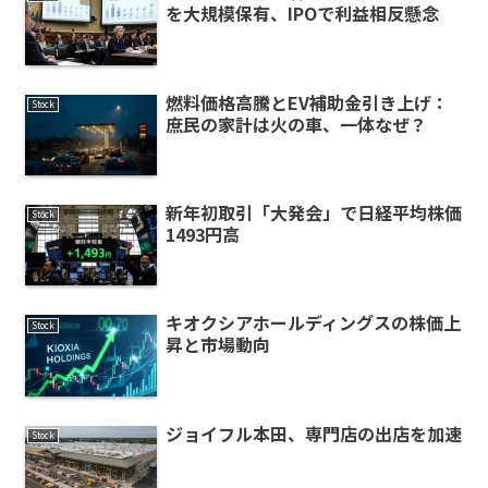
を大規模保有、IPOで利益相反懸念
燃料価格高騰とEV補助金引き上げ：
Stock
庶民の家計は火の車、一体なぜ？
新年初取引「大発会」で日経平均株価
Stock
1493円高
キオクシアホールディングスの株価上
Stock
昇と市場動向
ジョイフル本田、専門店の出店を加速
Stock