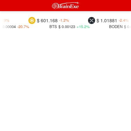
$ 601.168
$ 1.01881
%
-1.2%
-2.4%
004
-20.7%
BTS
$ 0.00123
+15.2%
BODEN
$ 0.00146