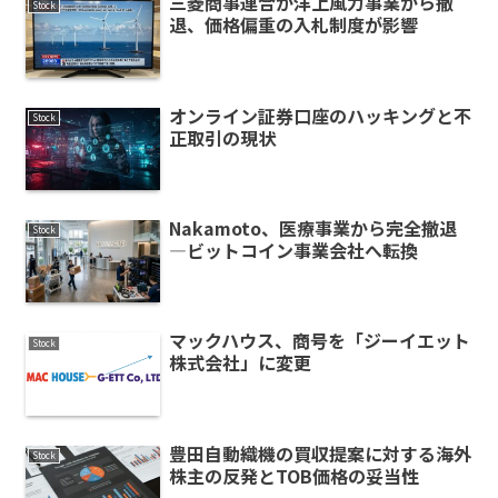
三菱商事連合が洋上風力事業から撤
Stock
退、価格偏重の入札制度が影響
オンライン証券口座のハッキングと不
Stock
正取引の現状
Nakamoto、医療事業から完全撤退
Stock
—ビットコイン事業会社へ転換
マックハウス、商号を「ジーイエット
Stock
株式会社」に変更
豊田自動織機の買収提案に対する海外
Stock
株主の反発とTOB価格の妥当性