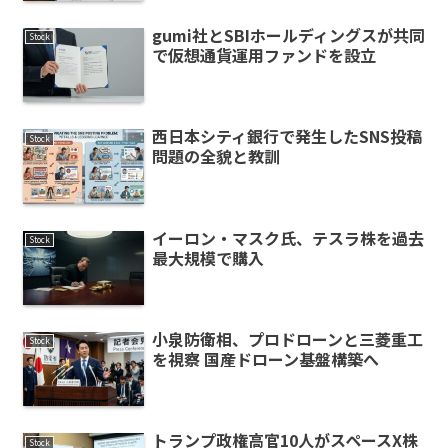
gumi社とSBIホールディングスが共同
Stock
で仮想通貨運用ファンドを設立
西日本シティ銀行で発生したSNS投稿
Stock
問題の全貌と教訓
イーロン・マスク氏、テスラ株を過去
Stock
最大規模で購入
小泉防衛相、プロドローンと三菱重工
Stock
を視察 国産ドローン基盤構築へ
トランプ政権高官10人がスペースX株
Stock