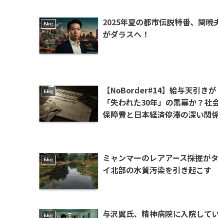
2025年夏の都市伝説特番、関暁
Blog
がダラスへ！
【NoBorder#14】給与天引きが
Blog
「失われた30年」の黒幕か？社
保障費と日本経済停滞の深い関
ミャンマーのレアアース採掘が
Blog
イ北部の水質汚染を引き起こす
与沢翼氏、精神病院に入院して
Blog