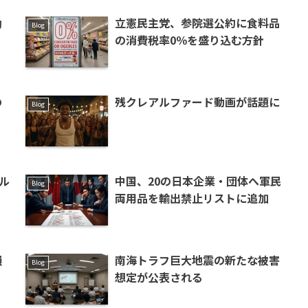
励
立憲民主党、参院選公約に食料品
Blog
の消費税率0％を盛り込む方針
の
残クレアルファード動画が話題に
Blog
ル
中国、20の日本企業・団体へ軍民
Blog
両用品を輸出禁止リストに追加
損
南海トラフ巨大地震の新たな被害
Blog
想定が公表される