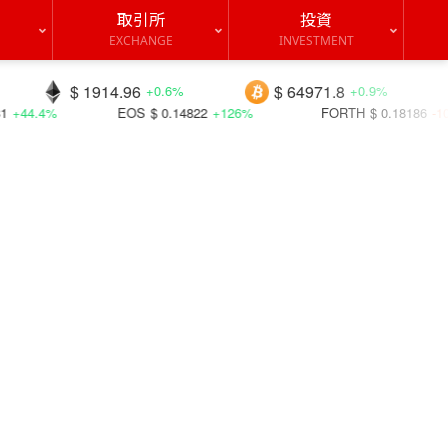
取引所
投資
EXCHANGE
INVESTMENT
1914.96
$ 64971.8
$ 0.070
+0.6%
+0.9%
EOS
$ 0.14822
+126%
FORTH
$ 0.18186
-10.8%
CTS