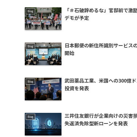
「＃石破辞めるな」官邸前で激
Blog
デモが予定
日本郵便の新住所識別サービス
Blog
開始
武田薬品工業、米国への300億ド
Blog
投資を発表
三井住友銀行が企業向けの災害
Blog
失返済免除型新ローンを発表