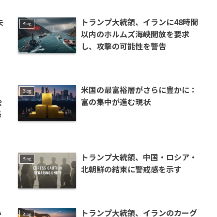
夫
トランプ大統領、イランに48時間
Blog
以内のホルムズ海峡開放を要求
し、攻撃の可能性を警告
米国の最富裕層がさらに豊かに：
Blog
会
富の集中が進む現状
係
タ
トランプ大統領、中国・ロシア・
Blog
北朝鮮の結束に警戒感を示す
い
トランプ大統領、イランのカーグ
Blog