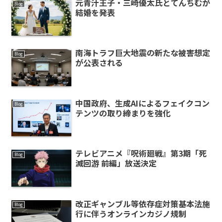
元青汁王子・三崎優太氏とてんちむが
Blog
結婚を発表
南海トラフ巨大地震の新たな被害想定
Blog
が公表される
中国政府、生成AIによるフェイクコン
Blog
テンツの取り締まりを強化
テレビアニメ『呪術廻戦』第3期「死
Blog
滅回游 前編」放送決定
改正ギャンブル等依存症対策基本法施
Blog
行に伴うオンラインカジノ規制