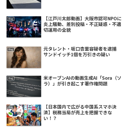
【江戸川太郎動画】大阪市認可NPOに
Blog
炎上騒動、差別投稿・不正疑惑・不適
切運用の全貌
元タレント・坂口杏里容疑者を逮捕
Blog
サンドイッチ1個を万引きの疑い
米オープンAIの動画生成AI「Sora（ソ
Blog
ラ）」が引き起こす著作権問題
【日本国内で広がる中国系スマホ決
Blog
済】税務当局が売上を把握できな
い！？