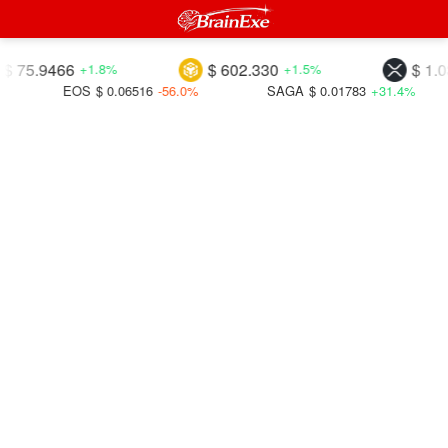
.9466
$ 602.330
$ 1.03697
+1.8%
+1.5%
EOS
$ 0.06516
-56.0%
SAGA
$ 0.01783
+31.4%
DFI