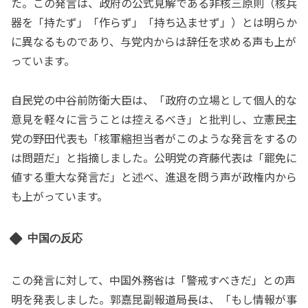
た。この発言は、政府の公式見解である非核三原則（核兵
器を「持たず」「作らず」「持ち込ませず」）とは明らか
に異なるものであり、与党内からは辞任を求める声も上が
っています。
自民党の中谷前防衛大臣は、「政府の立場として個人的な
意見を軽々に言うことは控えるべき」と批判し、立憲民主
党の野田代表も「核軍縮担当者がこのような発言をするの
は問題だ」と指摘しました。公明党の斉藤代表は「罷免に
値する重大な発言だ」と述べ、進退を問う声が政権内から
も上がっています。
中国の反応
この発言に対して、中国外務省は「警戒すべきだ」との声
明を発表しました。郭嘉昆副報道局長は、「もし情報が事