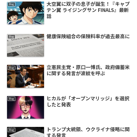
大空翼に双子の息子が誕生！『キャプ
Blog
テン翼 ライジングサン FINALS』最新
話
健康保険組合の保険料率が過去最高に
Blog
立憲民主党・原口一博氏、政府備蓄米
Blog
に関する発言が波紋を呼ぶ
ヒカルが「オープンマリッジ」を選択
Blog
したと発表
トランプ大統領、ウクライナ侵略に関
Blog
する発言