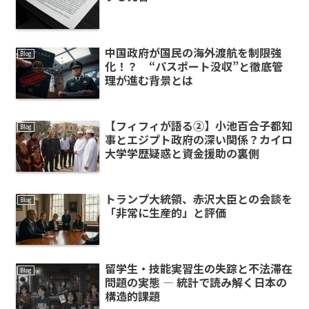
中国政府が国民の海外渡航を制限強
Blog
化！？ “パスポート没収”と徹底管
理が進む背景とは
【フィフィが語る②】小池百合子都知
Blog
事とエジプト政府の深い関係？カイロ
大学学歴疑惑と資金援助の裏側
トランプ大統領、赤沢大臣との会談を
Blog
「非常に生産的」と評価
留学生・技能実習生の失踪と不法滞在
Blog
問題の実態 ― 統計で読み解く日本の
構造的課題