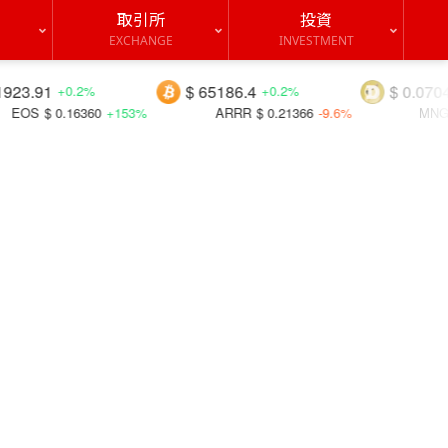
取引所
投資
EXCHANGE
INVESTMENT
$ 65186.4
$ 0.07048
%
+0.2%
-0.2%
+153%
ARRR
$ 0.21366
-9.6%
MNGO
$ 0.02263
-9.6%