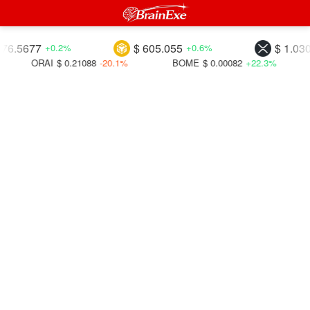
677
$ 605.055
$ 1.03071
+0.2%
+0.6%
-0
ORAI
$ 0.21088
-20.1%
BOME
$ 0.00082
+22.3%
SDAO