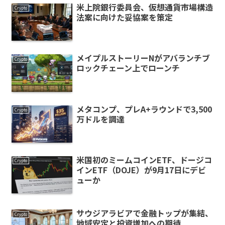
米上院銀行委員会、仮想通貨市場構造
Crypto
法案に向けた妥協案を策定
メイプルストーリーNがアバランチブ
Crypto
ロックチェーン上でローンチ
メタコンプ、プレA+ラウンドで3,500
Crypto
万ドルを調達
米国初のミームコインETF、ドージコ
Crypto
インETF（DOJE）が9月17日にデビ
ューか
サウジアラビアで金融トップが集結、
Crypto
地域安定と投資増加への期待