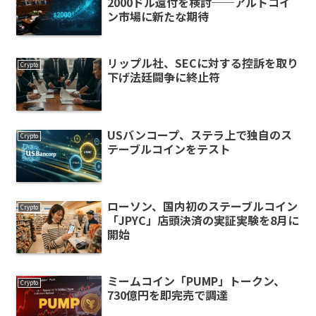
2000ドル還付を検討──アルトコイ
ン市場に新たな期待
リップル社、SECに対する控訴を取り
Crypto
下げ法廷闘争に終止符
USバンコープ、ステラ上で独自のス
Crypto
テーブルコインをテスト
ローソン、国内初のステーブルコイン
Crypto
「JPYC」店頭決済の実証実験を8月に
開始
ミームコイン「PUMP」トークン、
Crypto
730億円を即完売で調達