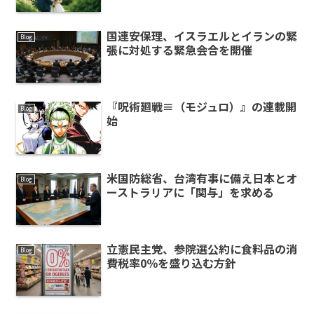
国連安保理、イスラエルとイランの緊
Blog
張に対処する緊急会合を開催
『呪術廻戦≡（モジュロ）』の連載開
Blog
始
米国防総省、台湾有事に備え日本とオ
Blog
ーストラリアに「関与」を求める
立憲民主党、参院選公約に食料品の消
Blog
費税率0％を盛り込む方針