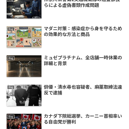
らによる虚偽書類作成問題
マダニ対策：感染症から身を守るため
Blog
の効果的な方法と商品
ミュゼプラチナム、全店舗一時休業の
Blog
詳細と背景
俳優・清水尋也容疑者、麻薬取締法違
Blog
反で逮捕
カナダ下院総選挙、カーニー首相率い
Blog
る自由党が勝利