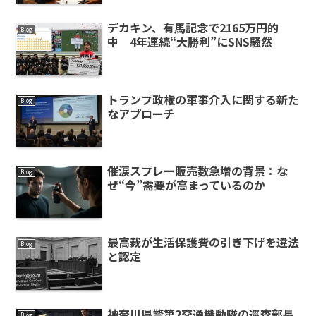
デカキン、有馬記念で2165万円的
Blog
中 4年連続“大勝利”にSNS騒然
トランプ政権の軍事介入に関する新た
Blog
なアプローチ
催涙スプレー販売数急増の背景：な
Blog
ぜ“今”需要が高まっているのか
最高裁が生活保護費の引き下げを違法
Blog
と認定
神奈川県警第2交通機動隊の巡査部長
Blog