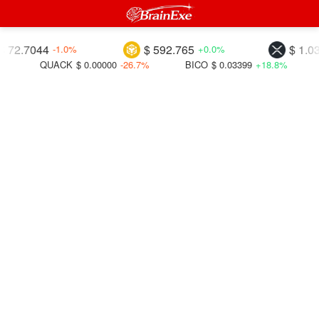
044
$ 592.765
$ 1.03047
-1.0%
+0.0%
-
QUACK
$ 0.00000
-26.7%
BICO
$ 0.03399
+18.8%
COTI