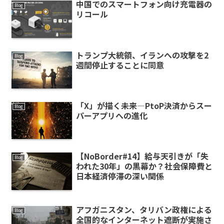
中国でのスマートフォン向け充電器の
Blog
リコール
トランプ大統領、イランへの攻撃を2
Blog
週間停止することに同意
「X」が描く未来—PtoP決済からスー
Blog
パーアプリへの進化
【NoBorder#14】給与天引きが「失
Blog
われた30年」の黒幕か？社会保障費と
日本経済停滞の深い関係
アフガニスタン、タリバン政権による
Blog
全国的なインターネット遮断が実施さ