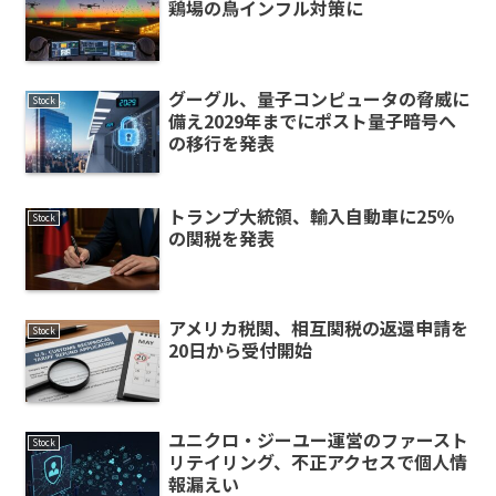
鶏場の鳥インフル対策に
グーグル、量子コンピュータの脅威に
Stock
備え2029年までにポスト量子暗号へ
の移行を発表
トランプ大統領、輸入自動車に25％
Stock
の関税を発表
アメリカ税関、相互関税の返還申請を
Stock
20日から受付開始
ユニクロ・ジーユー運営のファースト
Stock
リテイリング、不正アクセスで個人情
報漏えい