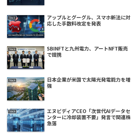
アップルとグーグル、スマホ新法に対
Stock
応した手数料改定を発表
SBINFTと九州電力、アートNFT販売
Stock
で提携
日本企業が米国で太陽光発電能力を増
Stock
強
エヌビディアCEO「次世代AIデータセ
Stock
ンターに冷却装置不要」発言で関連株
急落