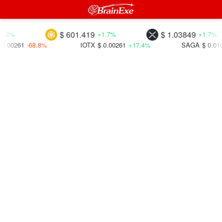
$ 601.419
$ 1.03849
+1.7%
+1.7%
1
-68.8%
IOTX
$ 0.00261
+17.4%
SAGA
$ 0.01655
+1