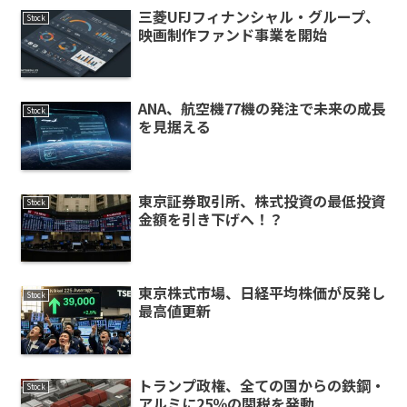
三菱UFJフィナンシャル・グループ、
Stock
映画制作ファンド事業を開始
ANA、航空機77機の発注で未来の成長
Stock
を見据える
東京証券取引所、株式投資の最低投資
Stock
金額を引き下げへ！？
東京株式市場、日経平均株価が反発し
Stock
最高値更新
トランプ政権、全ての国からの鉄鋼・
Stock
アルミに25％の関税を発動