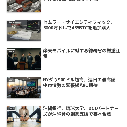
セムラー・サイエンティフィック、
Stock
5000万ドルで455BTCを追加購入
楽天モバイルに対する総務省の厳重注
Stock
意
NYダウ900ドル超高、連日の最高値
Stock
中東情勢の緊張緩和に期待
沖縄銀行、琉球大学、DCIパートナー
Stock
ズが沖縄発の創薬支援で基本合意