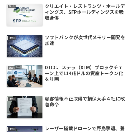
クリエイト・レストランツ・ホールデ
Stock
ィングス、SFPホールディングスを吸
収合併
ソフトバンクが次世代メモリー開発を
Stock
加速
DTCC、ステラ（XLM）ブロックチェ
Stock
ーン上で114兆ドルの資産トークン化
を計画
顧客情報不正取得で損保大手４社に改
Stock
善命令
レーザー搭載ドローンで野鳥撃退、養
Stock