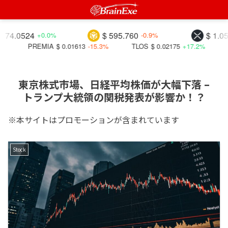
0524
$ 595.760
$ 1.05048
+0.0%
-0.9%
-
PREMIA
$ 0.01613
-15.3%
TLOS
$ 0.02175
+17.2%
BITC
東京株式市場、日経平均株価が大幅下落 –
トランプ大統領の関税発表が影響か！？
※本サイトはプロモーションが含まれています
Stock