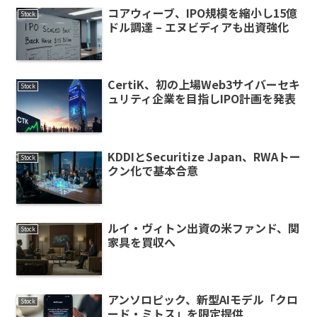
コアウィーブ、IPO規模を縮小し15億
Stock
ドル調達 – エヌビディアも出資強化
CertiK、初の上場Web3サイバーセキ
Stock
ュリティ企業を目指しIPO計画を発表
KDDIとSecuritize Japan、RWAトー
Stock
クン化で基本合意
ルイ・ヴィトン出資の米ファンド、関
Stock
家具を買収へ
アンソロピック、新型AIモデル「クロ
Stock
ード・ミトス」を限定提供