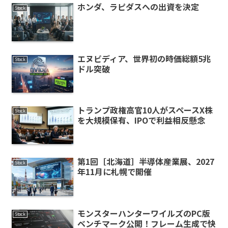
ホンダ、ラピダスへの出資を決定
Stock
エヌビディア、世界初の時価総額5兆
Stock
ドル突破
トランプ政権高官10人がスペースX株
Stock
を大規模保有、IPOで利益相反懸念
第1回［北海道］半導体産業展、2027
Stock
年11月に札幌で開催
モンスターハンターワイルズのPC版
Stock
ベンチマーク公開！フレーム生成で快