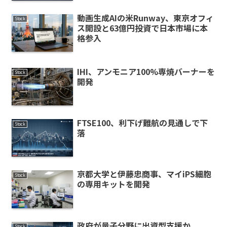
動画生成AIの米Runway、東京オフィ
Stock
ス開設と63億円投資で日本市場に本
格参入
IHI、アンモニア100%専焼バーナーを
Stock
開発
FTSE100、利下げ難航の見通しで下
Stock
落
京都大学と伊藤忠商事、マイiPS細胞
Stock
の専用キットを開発
政府が量子分野に出資型支援か
Stock