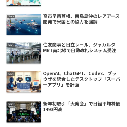
高市早苗首相、南鳥島沖のレアアース
Stock
開発で米国との協力を強調
住友商事と日立レール、ジャカルタ
Stock
MRT南北線で自動改札システム受注
OpenAI、ChatGPT、Codex、ブラ
Stock
ウザを統合したデスクトップ「スーパ
ーアプリ」を計画
新年初取引「大発会」で日経平均株価
Stock
1493円高