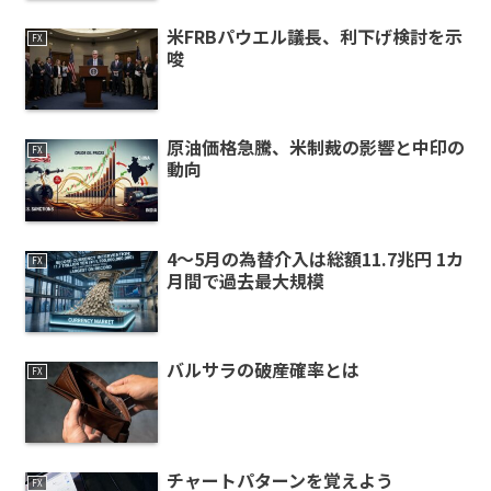
米FRBパウエル議長、利下げ検討を示
FX
唆
原油価格急騰、米制裁の影響と中印の
FX
動向
4～5月の為替介入は総額11.7兆円 1カ
FX
月間で過去最大規模
バルサラの破産確率とは
FX
チャートパターンを覚えよう
FX