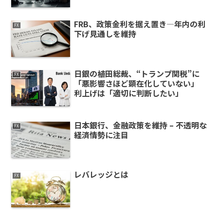
FRB、政策金利を据え置き—年内の利
FX
下げ見通しを維持
日銀の植田総裁、“トランプ関税”に
FX
「悪影響さほど顕在化していない」
利上げは「適切に判断したい」
日本銀行、金融政策を維持 – 不透明な
FX
経済情勢に注目
レバレッジとは
FX