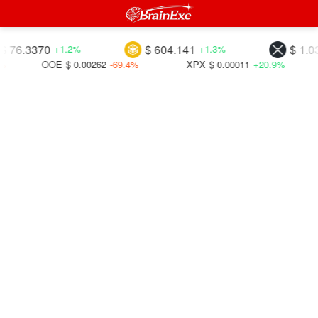
3370
$ 604.141
$ 1.03673
+1.2%
+1.3%
-
OOE
$ 0.00262
-69.4%
XPX
$ 0.00011
+20.9%
IOTX