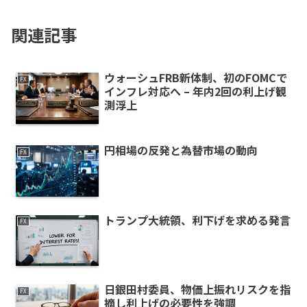
関連記事
ウォーシュFRB新体制、初のFOMCで
FX
インフレ対応へ – 年内2回の利上げ観
測浮上
円相場の反発と為替市場の動向
FX
トランプ大統領、利下げを求める発言
FX
日銀田村委員、物価上振れリスクを指
FX
摘し利上げの必要性を強調