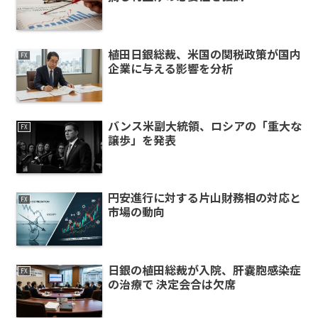
植田日銀総裁、米国の関税政策が国内
FX
企業に与える影響を分析
バンス米副大統領、ロシアの「重大な
FX
譲歩」を発表
円安進行に対する片山財務相の対応と
FX
市場の動向
日銀の植田総裁が入院、肝嚢胞感染症
FX
の治療で 決定会合は欠席