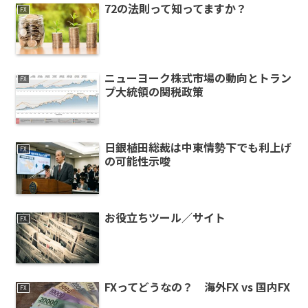
72の法則って知ってますか？
FX
ニューヨーク株式市場の動向とトラン
FX
プ大統領の関税政策
日銀植田総裁は中東情勢下でも利上げ
FX
の可能性示唆
お役立ちツール／サイト
FX
FXってどうなの？ 海外FX vs 国内FX
FX