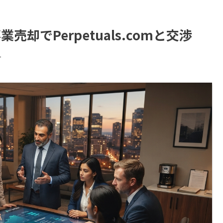
却でPerpetuals.comと交渉
す