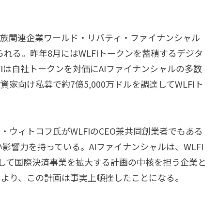
一族関連企業ワールド・リバティ・ファイナンシャル
られる。昨年8月にはWLFIトークンを蓄積するデジタ
FIは自社トークンを対価にAIファイナンシャルの多数
家向け私募で約7億5,000万ドルを調達してWLFIト
・ウィトコフ氏がWLFIのCEO兼共同創業者でもある
い影響力を持っている。AIファイナンシャルは、WLFI
用して国際決済事業を拡大する計画の中核を担う企業と
により、この計画は事実上頓挫したことになる。