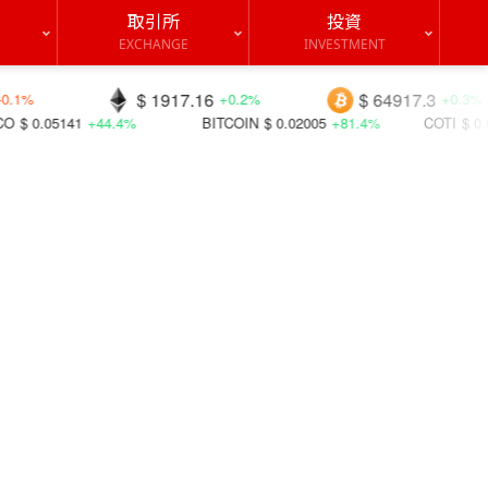
取引所
投資
EXCHANGE
INVESTMENT
$ 1917.16
$ 64917.3
$
+0.2%
+0.3%
%
BITCOIN
$ 0.02005
+81.4%
COTI
$ 0.01258
-12.7%