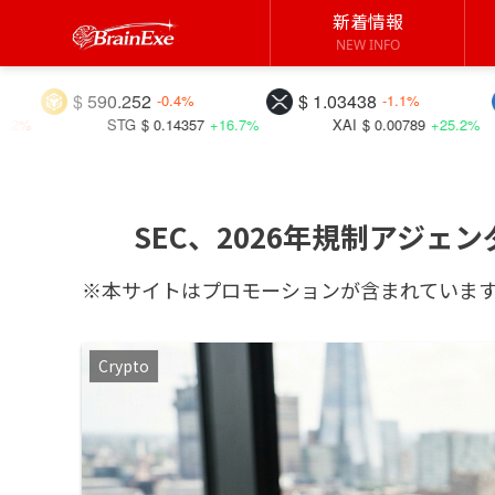
新着情報
NEW INFO
0.252
$ 1.03438
$ 0.99991
-0.4%
-1.1%
G
$ 0.14357
+16.7%
XAI
$ 0.00789
+25.2%
C98
$ 0.0
SEC、2026年規制アジ
※本サイトはプロモーションが含まれていま
Crypto