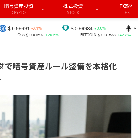
暗号資産投資
株式投資
FX取引
CRYPTO
STOCK
F X
$ 0.99984
$ 1913.82
-0.1%
+0.0%
+0.8%
1697
+26.6%
BITCOIN
$ 0.01533
+42.2%
BICO
$ 0.05200
ェンダで暗号資産ルール整備を本格化
す