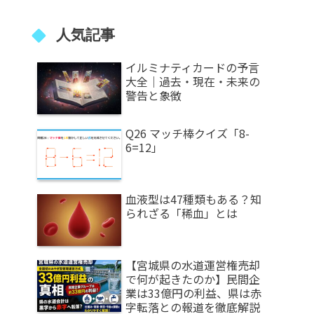
人気記事
イルミナティカードの予言
大全｜過去・現在・未来の
警告と象徴
Q26 マッチ棒クイズ「8-
6=12」
血液型は47種類もある？知
られざる「稀血」とは
【宮城県の水道運営権売却
で何が起きたのか】民間企
業は33億円の利益、県は赤
字転落との報道を徹底解説