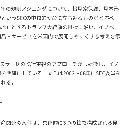
26年の規制アジェンダについて、投資家保護、資本形
というSECの中核的使命に立ち返るものだと述べ
心地」とするトランプ大統領の目標に沿い、イノベー
商品・サービスを米国内で展開しやすくする考えを示
ンスラー氏の執行重視のアプローチから転換し、イノ
明確にしている。同氏は2002〜08年にSEC委員を
られる。
件
号資産関連の案件は、具体的に3つの柱で構成される見