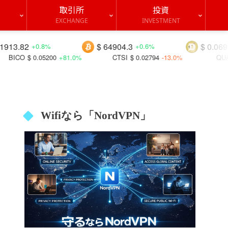
取引所
投資
EXCHANGE
INVESTMENT
$ 64904.3
$ 0.06952
+0.6%
+0.8%
+81.0%
CTSI
$ 0.02794
-13.0%
QUACK
$ 0.00000
-16.
Wifiなら「NordVPN」