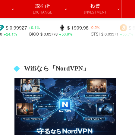
取引所
投資
EXCHANGE
INVESTMENT
$ 1909.98
$ 64484.4
+0.1%
-0.2%
-0.2%
CO
$ 0.03778
+50.9%
CTSI
$ 0.03371
+55.7%
TT
$ 0.00
Wifiなら「NordVPN」