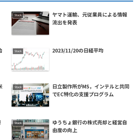
ヤマト運輸、元従業員による情報
Stock
流出を発表
始
2023/11/20の日経平均
Stock
米
日立製作所がMS，インテルと共同
Stock
でEC特化の支援プログラム
層
ゆうちょ銀行の株式売却と経営自
Stock
由度の向上