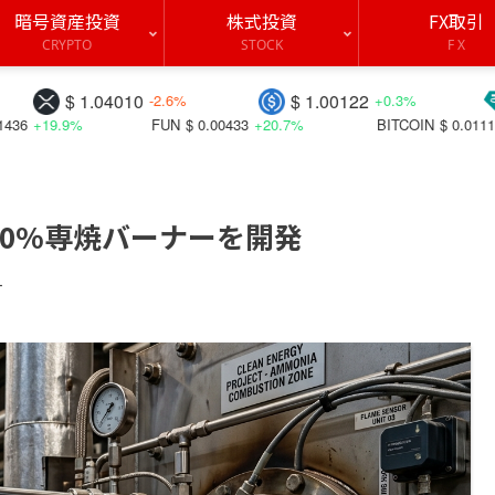
暗号資産投資
株式投資
FX取引
CRYPTO
STOCK
F X
4010
$ 1.00122
$ 0.99927
-2.6%
+0.3%
FUN
$ 0.00433
+20.7%
BITCOIN
$ 0.01110
+24.1%
BI
100%専焼バーナーを開発
す