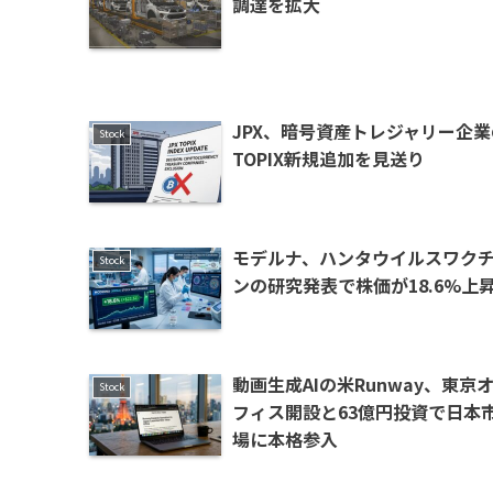
調達を拡大
JPX、暗号資産トレジャリー企業
Stock
TOPIX新規追加を見送り
モデルナ、ハンタウイルスワク
Stock
ンの研究発表で株価が18.6%上
動画生成AIの米Runway、東京
Stock
フィス開設と63億円投資で日本
場に本格参入