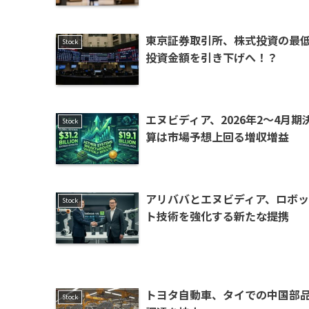
東京証券取引所、株式投資の最
Stock
投資金額を引き下げへ！？
エヌビディア、2026年2〜4月期
Stock
算は市場予想上回る増収増益
アリババとエヌビディア、ロボッ
Stock
ト技術を強化する新たな提携
トヨタ自動車、タイでの中国部
Stock