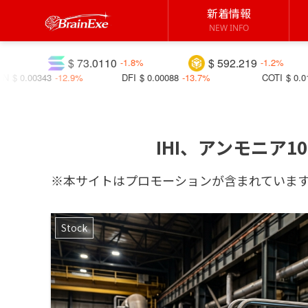
新着情報
NEW INFO
$ 73.0110
$ 592.219
$ 1.0
-1.8%
-1.2%
%
DFI
$ 0.00088
-13.7%
COTI
$ 0.01436
+19.9%
IHI、アンモニア
※本サイトはプロモーションが含まれていま
Stock