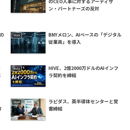
のCEO人事に対するアーティザ
ン・パートナーズの反対
の
BNYメロン、AIベースの「デジタル
Stock
従業員」を導入
チ
HIVE、2億2000万ドルのAIインフ
Stock
昇
ラ契約を締結
オ
ラピダス、英半導体センターと覚
Stock
市
書締結