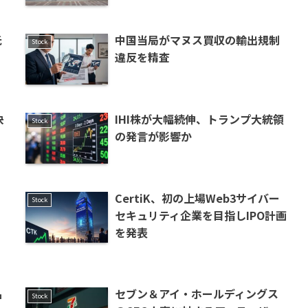
低
中国当局がマヌス買収の輸出規制
Stock
違反を精査
決
IHI株が大幅続伸、トランプ大統領
Stock
の発言が影響か
CertiK、初の上場Web3サイバー
Stock
セキュリティ企業を目指しIPO計画
を発表
品
セブン＆アイ・ホールディングス
Stock