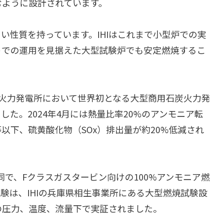
むように設計されています。
い性質を持っています。IHIはこれまで小型炉での実
トでの運用を見据えた大型試験炉でも安定燃焼するこ
碧南火力発電所において世界初となる大型商用石炭火力発
た。2024年4月には熱量比率20%のアンモニア転
以下、硫黄酸化物（SOx）排出量が約20%低減され
vaと共同で、Fクラスガスタービン向けの100%アンモニア燃
験は、IHIの兵庫県相生事業所にある大型燃焼試験設
の圧力、温度、流量下で実証されました。