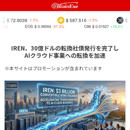
72.9039
$ 587.510
$ 1.026
-1.5%
-1.3%
EOS
$ 0.06554
-57.3%
C98
$ 0.01527
+18.2%
IREN、30億ドルの転換社債発行を完了し
AIクラウド事業への転換を加速
※本サイトはプロモーションが含まれています
Crypto