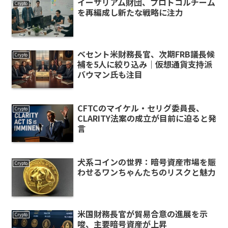
イーサリアム財団、プロトコルチーム
Crypto
を再編成し新たな戦略に注力
ベセント米財務長官、次期FRB議長候
Crypto
補を5人に絞り込み｜仮想通貨支持派
バウマン氏も注目
CFTCのマイケル・セリグ委員長、
Crypto
CLARITY法案の成立が目前に迫ると発
言
犬系コインの世界：暗号資産市場を賑
Crypto
わせるワンちゃんたちのリスクと魅力
米国財務長官が貿易合意の進展を示
Crypto
唆、主要暗号資産が上昇