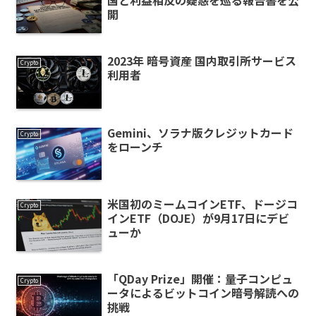
国と利益相反の疑惑を巡る報告書を公
開
2023年 暗号資産 国内取引所サービス
Crypto
利用者
Gemini、ソラナ版クレジットカード
Crypto
をローンチ
米国初のミームコインETF、ドージコ
Crypto
インETF（DOJE）が9月17日にデビ
ューか
「QDay Prize」開催：量子コンピュ
Crypto
ータによるビットコイン暗号解読への
挑戦