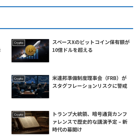
スペースXのビットコイン保有額が
Crypto
録
10億ドルを超える
米連邦準備制度理事会（FRB）が
Crypto
スタグフレーションリスクに警戒
トランプ大統領、暗号通貨カンフ
Crypto
ァレンスで歴史的な講演予定 – 新
時代の幕開け