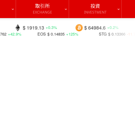
取引所
投資
EXCHANGE
INVESTMENT
919.13
$ 64984.6
$ 0.0705
+0.3%
+0.2%
EOS
$ 0.14835
+125%
STG
$ 0.13366
-11.7%
CRO